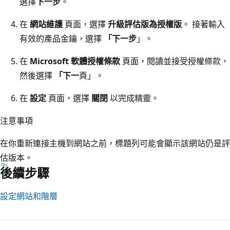
選擇
下一步
。
在
網站維護
頁面，選擇
升級評估版為授權版
。 接著輸入
有效的產品金鑰，選擇
「下一步
」。
在
Microsoft 軟體授權條款
頁面，閱讀並接受授權條款，
然後選擇
「下一
頁」。
在
設定
頁面，選擇
關閉
以完成精靈。
注意事項
在你重新連接主機到網站之前，標題列可能會顯示該網站仍是評
估版本。
後續步驟
設定網站和階層
閱
讀