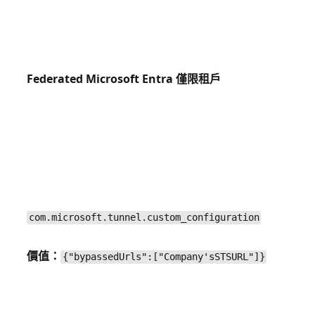
Federated Microsoft Entra 僅限租戶
com.microsoft.tunnel.custom_configuration
價值：
{"bypassedUrls":["Company'sSTSURL"]}