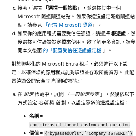
接著，選擇
「選擇一個站點
」，並選擇其中一個
Microsoft 隧道閘道站點。 如果你還沒設定隧道閘道站
點，請參見
「配置 Microsoft 隧道
」。
如果你的應用程式需要受信任憑證，請選擇
根憑證
，然
後選擇可信憑證設定檔來使用。 欲了解更多資訊，請參
閱本文後面
的「配置受信任憑證設定檔
」。
對於聯邦化的 Microsoft Entra 租戶，必須進行以下設
定，以確保您的應用程式能夠驗證並存取所需資源。 此配
置繞過公開安全令牌服務的網址：
在
設定
標籤中，展開
「一般設定設定
」，然後依以下
方式設定
名稱
與
值
對，以設定隧道的邊緣設定檔：
名稱
=
com.microsoft.tunnel.custom_configuration
價值
=
{"bypassedUrls":["Company'sSTSURL"]}