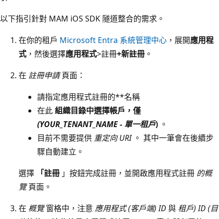
以下指引針對 MAM iOS SDK 隧道整合的需求。
在你的租戶
Microsoft Entra 系統管理中心
，展開
應用程
式
，然後選擇
應用程式
>註冊
+新註冊
。
在
註冊申請
頁面：
請指定應用程式註冊的**名稱
在此
組織目錄中選擇帳戶，僅
(YOUR_TENANT_NAME - 單一租戶
)
。
目前不需要提供
重定向 URI
。 其中一筆會在後續步
驟自動建立。
選擇
「註冊
」按鈕完成註冊，並開啟應用程式註冊
的概
覽
頁面。
在
概覽
窗格中，注意
應用程式 (客戶端) ID
與
租戶) ID (目