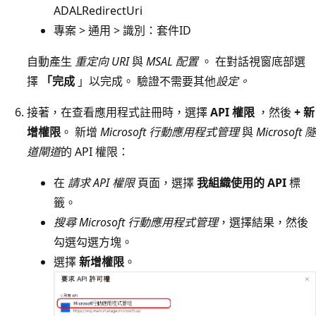
ADALRedirectUri
專案 > 通用 > 識別：套件ID
自動產生
重定向 URI
與
MSAL 配置
。 在對話視窗底部選
擇
「完成
」以完成。 驗證不需要其他
設定。
接著，在查看應用程式註冊時，選擇
API 權限
，然後
+ 新
增權限
。 新增
Microsoft 行動應用程式管理
與
Microsoft 隧
道閘道
的 API 權限：
在
請求 API 權限
頁面，選擇
我組織使用的 API
標
籤。
搜尋 Microsoft 行動應用程式管理
，選擇結果，然後
勾選勾選方塊。
選擇
新增權限
。