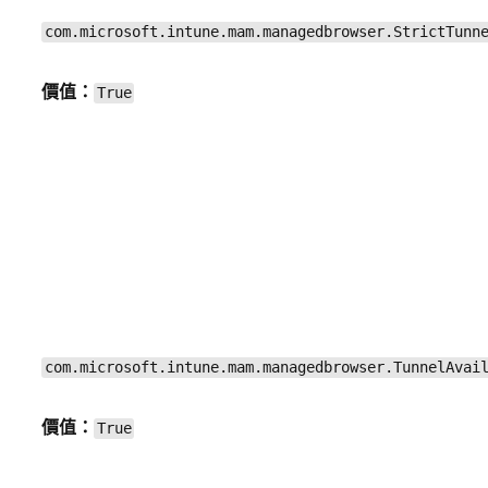
com.microsoft.intune.mam.managedbrowser.StrictTunn
價值：
True
com.microsoft.intune.mam.managedbrowser.TunnelAvai
價值：
True