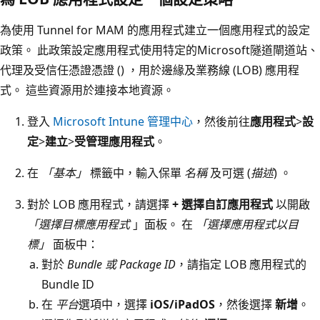
為使用 Tunnel for MAM 的應用程式建立一個應用程式的設定
政策。 此政策設定應用程式使用特定的Microsoft隧道閘道站、
代理及受信任憑證憑證 () ，用於邊緣及業務線 (LOB) 應用程
式。 這些資源用於連接本地資源。
登入
Microsoft Intune 管理中心
，然後前往
應用程式
>
設
定
>
建立
>
受管理應用程式
。
在
「基本」
標籤中，輸入保單
名稱
及可選 (
描述
) 。
對於 LOB 應用程式，請選擇
+ 選擇自訂應用程式
以開啟
「選擇目標應用程式
」面板。 在
「選擇應用程式以目
標」
面板中：
對於
Bundle 或 Package ID
，請指定 LOB 應用程式的
Bundle ID
在
平台
選項中，選擇
iOS/iPadOS
，然後選擇
新增
。