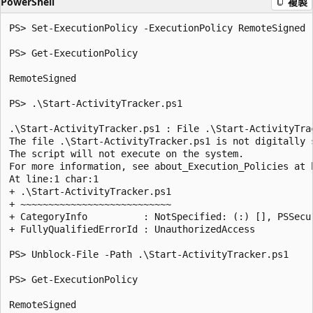
PowerShell
複製
PS> Set-ExecutionPolicy -ExecutionPolicy RemoteSigned -
PS> Get-ExecutionPolicy

RemoteSigned

PS> .\Start-ActivityTracker.ps1

.\Start-ActivityTracker.ps1 : File .\Start-ActivityTrac
The file .\Start-ActivityTracker.ps1 is not digitally s
The script will not execute on the system.

For more information, see about_Execution_Policies at 
At line:1 char:1

+ .\Start-ActivityTracker.ps1

+ ~~~~~~~~~~~~~~~~~~~~~~~~~~~

+ CategoryInfo          : NotSpecified: (:) [], PSSecur
+ FullyQualifiedErrorId : UnauthorizedAccess

PS> Unblock-File -Path .\Start-ActivityTracker.ps1

PS> Get-ExecutionPolicy

RemoteSigned
