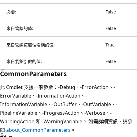
必要:
False
來自管線的值:
False
來自管線按屬性名稱的值:
True
來自剩餘引數的值:
False
CommonParameters
此 Cmdlet 支援一般參數：-Debug、-ErrorAction、-
ErrorVariable、-InformationAction、-
InformationVariable、-OutBuffer、-OutVariable、-
PipelineVariable、-ProgressAction、-Verbose、-
WarningAction 和 -WarningVariable。 如需詳細資訊，請參
閱
about_CommonParameters
。