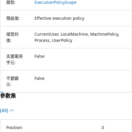
類型:
ExecutionPolicyScope
預設值:
Effective execution policy
接受的
CurrentUser, LocalMachine, MachinePolicy,
值:
Process, UserPolicy
支援萬用
False
字元:
不要顯
False
示:
參數集
(All)
Position:
0