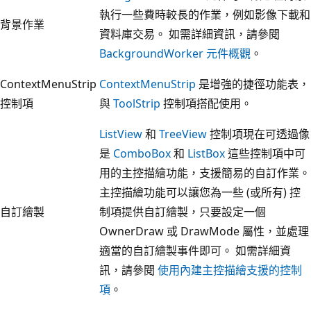
執行一些費時較長的作業，例如影像下載和
背景作業
資料庫交易。 如需詳細資訊，請參閱
BackgroundWorker 元件概觀
。
ContextMenuStrip
ContextMenuStrip
是增強的捷徑功能表，
控制項
與
ToolStrip
控制項搭配使用。
ListView
和
TreeView
控制項現在可透過像
是
ComboBox
和
ListBox
這些控制項中可
用的主控描繪功能，支援簡易的自訂作業。
主控描繪功能可以讓您為一些 (或所有) 控
自訂繪製
制項提供自訂繪製，只要設定一個
OwnerDraw 或 DrawMode 屬性，並處理
適當的自訂繪製事件即可。 如需詳細資
訊，請參閱
使用內建主控描繪支援的控制
項
。