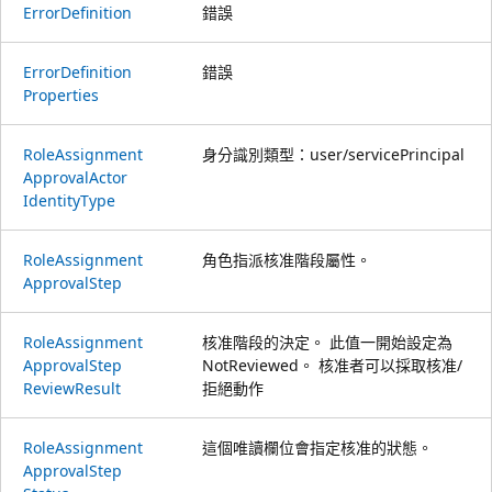
Error
Definition
錯誤
Error
Definition
錯誤
Properties
Role
Assignment
身分識別類型：user/servicePrincipal
Approval
Actor
Identity
Type
Role
Assignment
角色指派核准階段屬性。
Approval
Step
Role
Assignment
核准階段的決定。 此值一開始設定為
Approval
Step
NotReviewed。 核准者可以採取核准/
Review
Result
拒絕動作
Role
Assignment
這個唯讀欄位會指定核准的狀態。
Approval
Step