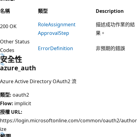
名稱
類型
Description
Role
Assignment
描述成功作業的結
200 OK
Approval
Step
果。
Other Status
Error
Definition
非預期的錯誤
Codes
安全性
azure_auth
Azure Active Directory OAuth2 流
類型:
oauth2
Flow:
implicit
授權 URL:
https://login.microsoftonline.com/common/oauth2/author
ize
範圍