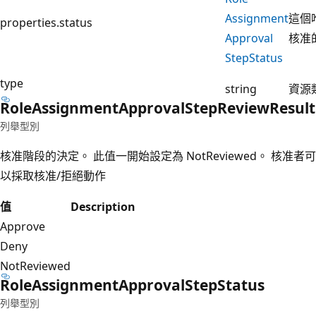
Assignment
這個
properties.status
Approval
核准
Step
Status
type
string
資源
Role
Assignment
Approval
Step
Review
Result
列舉型別
核准階段的決定。 此值一開始設定為 NotReviewed。 核准者可
以採取核准/拒絕動作
值
Description
Approve
Deny
NotReviewed
Role
Assignment
Approval
Step
Status
列舉型別