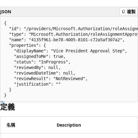
JSON
複製
{

  "id": "/providers/Microsoft.Authorization/roleAssign
  "type": "Microsoft.Authorization/roleAssignmentApprov
  "name": "4135f961-be78-4005-8101-c72a5af307a2",

  "properties": {

    "displayName": "Vice President Approval Step",

    "assignedToMe": true,

    "status": "InProgress",

    "reviewedBy": null,

    "reviewedDateTime": null,

    "reviewResult": "NotReviewed",

    "justification": ""

  }

}
定義
名稱
Description