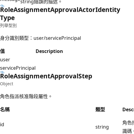
string
錯誤的描述。
Role
Assignment
Approval
Actor
Identity
Type
列舉型別
身分識別類型：user/servicePrincipal
值
Description
user
servicePrincipal
Role
Assignment
Approval
Step
Object
角色指派核准階段屬性。
名稱
類型
Desc
角色
id
string
識碼