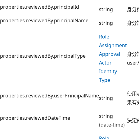
properties.reviewedBy.principalId
string
身分
properties.reviewedBy.principalName
string
身分
Role
Assignment
Approval
身分
properties.reviewedBy.principalType
Actor
user/
Identity
Type
使用
properties.reviewedBy.userPrincipalName
string
果有
string
properties.reviewedDateTime
決定
(date-time)
Role