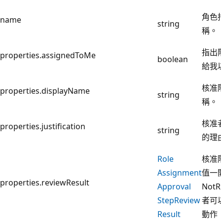
角色
name
string
稱。
指出
properties.assignedToMe
boolean
給我
核准
properties.displayName
string
稱。
核准
properties.justification
string
的理
Role
核准
Assignment
值一
properties.reviewResult
Approval
Not
Step
Review
者可
Result
動作