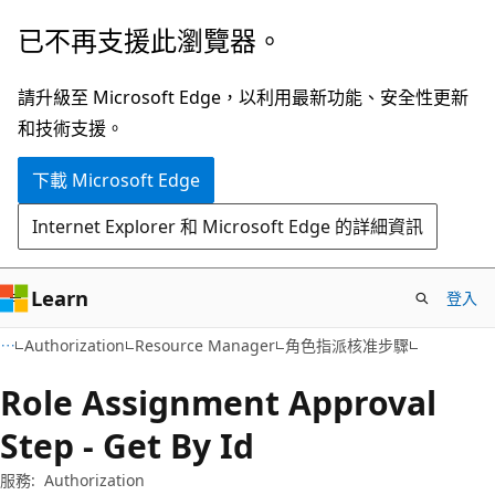
跳
跳
已不再支援此瀏覽器。
到
至
主
頁
請升級至 Microsoft Edge，以利用最新功能、安全性更新
要
面
和技術支援。
內
內
下載 Microsoft Edge
容
導
覽
Internet Explorer 和 Microsoft Edge 的詳細資訊
Learn
登入
Authorization
Resource Manager
角色指派核准步驟
Role Assignment Approval
Step - Get By Id
服務:
Authorization