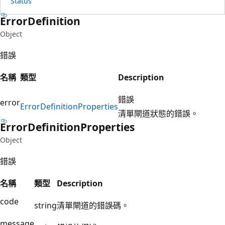
Status
Error
Definition
Object
錯誤
名稱
類型
Description
錯誤
error
Error
Definition
Properties
清單閘道狀態的錯誤。
Error
Definition
Properties
Object
錯誤
名稱
類型
Description
code
string
清單閘道的錯誤碼。
message