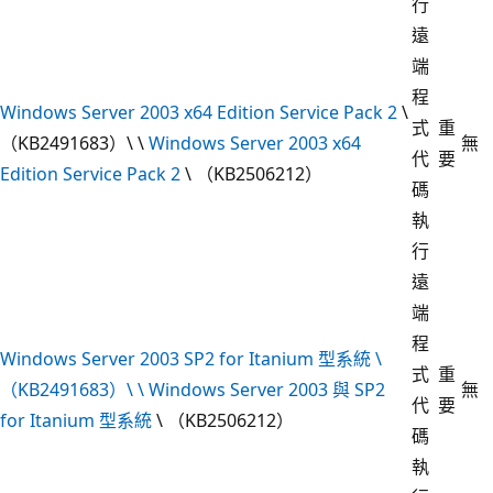
行
遠
端
程
Windows Server 2003 x64 Edition Service Pack 2
\
式
重
（KB2491683）\ \
Windows Server 2003 x64
無
代
要
Edition Service Pack 2
\ （KB2506212）
碼
執
行
遠
端
程
Windows Server 2003 SP2 for Itanium 型系統 \
式
重
（KB2491683）\ \
Windows Server 2003 與 SP2
無
代
要
for Itanium 型系統
\ （KB2506212）
碼
執