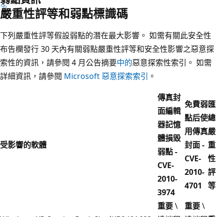
嚴重性評等和弱點標識碼
下列嚴重性評等假設弱點的潛在最大影響。 如需有關此安全性
布告欄發行 30 天內有關弱點嚴重性評等和安全性影響之惡意探
索性的資訊，請參閱 4 月公告摘要
中的
惡意探索性索引。 如需
詳細資訊，請參閱
Microsoft 惡意探索索引
。
傳真封
免費弱
匯
面編輯
點后使
總
器記憶
用傳真
嚴
體損毀
受影響的軟體
封面 -
重
弱點 -
CVE-
性
CVE-
2010-
評
2010-
4701
等
3974
重要
\
重要
\