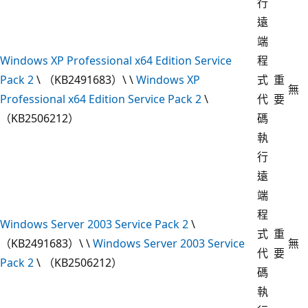
行
遠
端
Windows XP Professional x64 Edition Service
程
Pack 2
\ （KB2491683）\ \
Windows XP
式
重
無
Professional x64 Edition Service Pack 2
\
代
要
（KB2506212）
碼
執
行
遠
端
程
Windows Server 2003 Service Pack 2
\
式
重
（KB2491683）\ \
Windows Server 2003 Service
無
代
要
Pack 2
\ （KB2506212）
碼
執