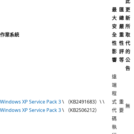
此
最
匯
更
大
總
新
安
嚴
所
作業系統
全
重
取
性
性
代
影
評
的
響
等
公
告
遠
端
程
Windows XP Service Pack 3
\ （KB2491683）\ \
式
重
無
Windows XP Service Pack 3
\ （KB2506212）
代
要
碼
執