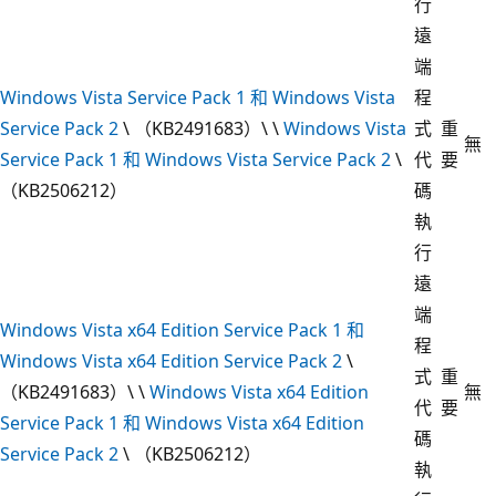
行
遠
端
Windows Vista Service Pack 1 和 Windows Vista
程
Service Pack 2
\ （KB2491683）\ \
Windows Vista
式
重
無
Service Pack 1 和 Windows Vista Service Pack 2
\
代
要
（KB2506212）
碼
執
行
遠
端
Windows Vista x64 Edition Service Pack 1 和
程
Windows Vista x64 Edition Service Pack 2
\
式
重
（KB2491683）\ \
Windows Vista x64 Edition
無
代
要
Service Pack 1 和 Windows Vista x64 Edition
碼
Service Pack 2
\ （KB2506212）
執