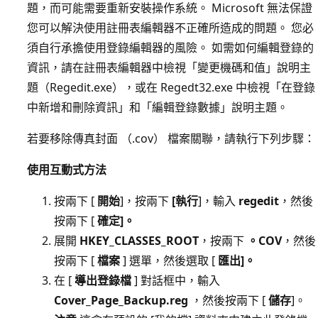
題，而可能需要重新安裝操作系統。 Microsoft 無法保證
您可以解決使用註冊表編輯器不正確所造成的問題。 您必
須自行承擔使用登錄編輯器的風險。 如需如何編輯登錄的
資訊，請在註冊表編輯器中檢視「變更機碼和值」說明主
題（Regedit.exe），或在 Regedt32.exe 中檢視「在登錄
中新增和刪除資訊」和「編輯登錄數據」說明主題。
若要移除傳真封面 （.cov） 檔案關聯，請執行下列步驟：
使用互動式方法
按兩下 [
開始
]，按兩下
[執行
]，輸入
regedit
，然後
按兩下 [
確定]。
展開
HKEY_CLASSES_ROOT
，按兩下
。COV
，然後
按兩下 [
檔案
] 選單，然後選取 [
匯出]。
在 [
導出登錄檔
] 對話框中，輸入
Cover_Page_Backup.reg
，然後按兩下 [
儲存
]。