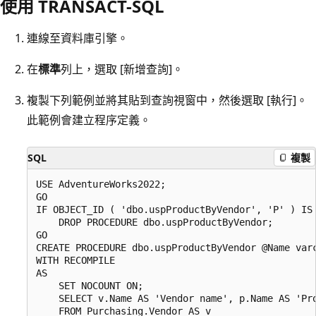
使用 TRANSACT-SQL
連線至資料庫引擎。
在
標準
列上，選取 [新增查詢]。
複製下列範例並將其貼到查詢視窗中，然後選取 [執行]。
此範例會建立程序定義。
SQL
複製
USE AdventureWorks2022;  

GO  

IF OBJECT_ID ( 'dbo.uspProductByVendor', 'P' ) IS 
    DROP PROCEDURE dbo.uspProductByVendor;  

GO  

CREATE PROCEDURE dbo.uspProductByVendor @Name varc
WITH RECOMPILE  

AS  

    SET NOCOUNT ON;  

    SELECT v.Name AS 'Vendor name', p.Name AS 'Pro
    FROM Purchasing.Vendor AS v   
