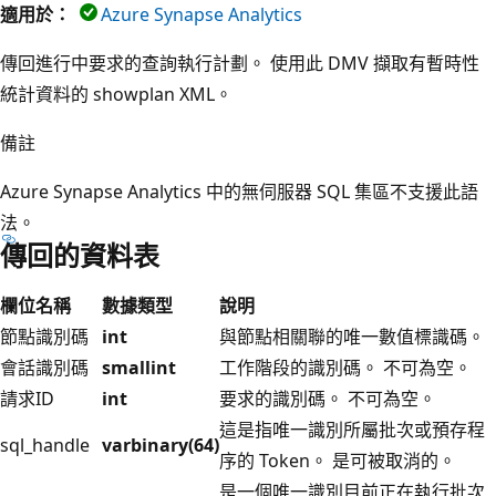
適用於：
Azure Synapse Analytics
傳回進行中要求的查詢執行計劃。 使用此 DMV 擷取有暫時性
統計資料的 showplan XML。
備註
Azure Synapse Analytics 中的無伺服器 SQL 集區不支援此語
法。
傳回的資料表
欄位名稱
數據類型
說明
節點識別碼
int
與節點相關聯的唯一數值標識碼。
會話識別碼
smallint
工作階段的識別碼。 不可為空。
請求ID
int
要求的識別碼。 不可為空。
這是指唯一識別所屬批次或預存程
sql_handle
varbinary(64)
序的 Token。 是可被取消的。
是一個唯一識別目前正在執行批次