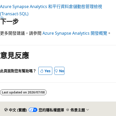
Azure Synapse Analytics 和平行資料倉儲動態管理檢視
(Transact-SQL)
下一步
更多開發建議，請參閱
Azure Synapse Analytics 開發概覽
。
閱
讀
意見反應
模
式
已
此頁面對您有幫助嗎？
Yes
No
停
用
Last updated on
2026/07/08
中文 (繁體)
您的隱私權選擇
佈景主題