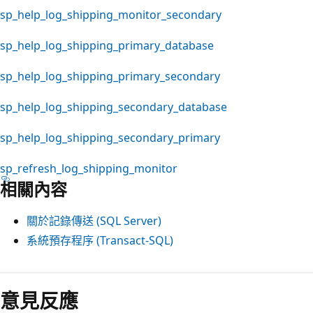
sp_help_log_shipping_monitor_secondary
sp_help_log_shipping_primary_database
sp_help_log_shipping_primary_secondary
sp_help_log_shipping_secondary_database
sp_help_log_shipping_secondary_primary
sp_refresh_log_shipping_monitor
相關內容
關於記錄傳送 (SQL Server)
系統預存程序 (Transact-SQL)
閱
讀
意見反應
模