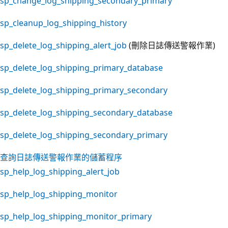
sp_change_log_shipping_secondary_primary
sp_cleanup_log_shipping_history
sp_delete_log_shipping_alert_job
(刪除日誌傳送警報作業)
sp_delete_log_shipping_primary_database
sp_delete_log_shipping_primary_secondary
sp_delete_log_shipping_secondary_database
sp_delete_log_shipping_secondary_primary
查詢日誌傳送警報作業的儲蓄程序
sp_help_log_shipping_alert_job
sp_help_log_shipping_monitor
sp_help_log_shipping_monitor_primary