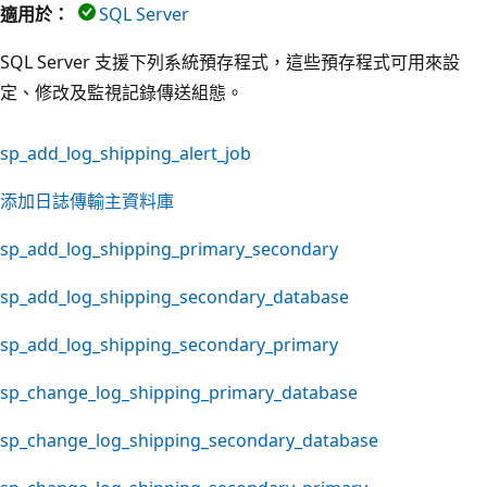
適用於：
SQL Server
SQL Server 支援下列系統預存程式，這些預存程式可用來設
定、修改及監視記錄傳送組態。
sp_add_log_shipping_alert_job
添加日誌傳輸主資料庫
sp_add_log_shipping_primary_secondary
sp_add_log_shipping_secondary_database
sp_add_log_shipping_secondary_primary
sp_change_log_shipping_primary_database
sp_change_log_shipping_secondary_database