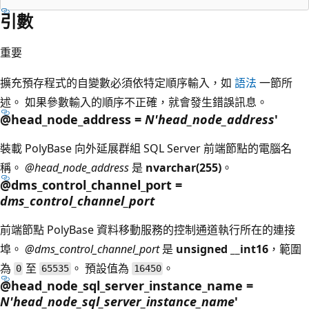
引數
重要
擴充預存程式的自變數必須依特定順序輸入，如
語法
一節所
述。 如果參數輸入的順序不正確，就會發生錯誤訊息。
@head_node_address =
N'head_node_address
'
裝載 PolyBase 向外延展群組 SQL Server 前端節點的電腦名
稱。
@head_node_address
是
nvarchar(255)
。
@dms_control_channel_port =
dms_control_channel_port
前端節點 PolyBase 資料移動服務的控制通道執行所在的連接
埠。
@dms_control_channel_port
是
unsigned __int16
，範圍
為
至
。 預設值為
。
0
65535
16450
@head_node_sql_server_instance_name =
N'head_node_sql_server_instance_name
'