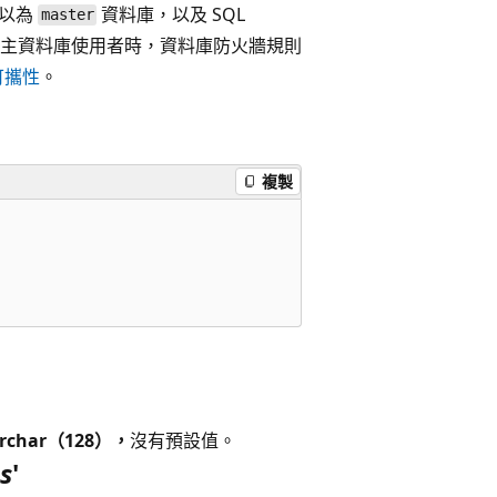
可以為
資料庫，以及 SQL
master
用自主資料庫使用者時，資料庫防火牆規則
可攜性
。
複製
archar（128），
沒有預設值。
s
'