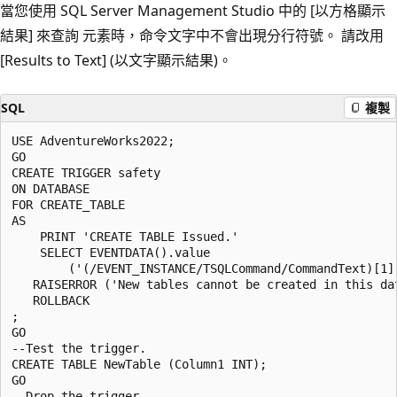
當您使用 SQL Server Management Studio 中的 [以方格顯示
結果] 來查詢
元素時，命令文字中不會出現分行符號。 請改用
[Results to Text] (以文字顯示結果)
。
SQL
複製
USE AdventureWorks2022;  

GO  

CREATE TRIGGER safety   

ON DATABASE   

FOR CREATE_TABLE   

AS   

    PRINT 'CREATE TABLE Issued.'  

    SELECT EVENTDATA().value  

        ('(/EVENT_INSTANCE/TSQLCommand/CommandText)[1]'
   RAISERROR ('New tables cannot be created in this dat
   ROLLBACK  

;  

GO  

--Test the trigger.  

CREATE TABLE NewTable (Column1 INT);  

GO  

--Drop the trigger.  
