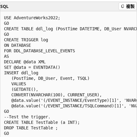
SQL
複製
USE AdventureWorks2022;  

GO  

CREATE TABLE ddl_log (PostTime DATETIME, DB_User NVARC
GO  

CREATE TRIGGER log   

ON DATABASE   

FOR DDL_DATABASE_LEVEL_EVENTS   

AS  

DECLARE @data XML  

SET @data = EVENTDATA()  

INSERT ddl_log   

   (PostTime, DB_User, Event, TSQL)   

   VALUES   

   (GETDATE(),   

   CONVERT(NVARCHAR(100), CURRENT_USER),   

   @data.value('(/EVENT_INSTANCE/EventType)[1]', 'NVARC
   @data.value('(/EVENT_INSTANCE/TSQLCommand)[1]', 'NVA
GO  

--Test the trigger.  

CREATE TABLE TestTable (a INT);  

DROP TABLE TestTable ;  

GO  
