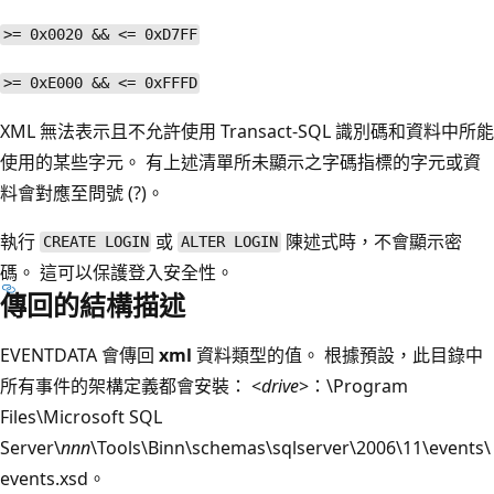
>= 0x0020 && <= 0xD7FF
>= 0xE000 && <= 0xFFFD
XML 無法表示且不允許使用 Transact-SQL 識別碼和資料中所能
使用的某些字元。 有上述清單所未顯示之字碼指標的字元或資
料會對應至問號 (?)。
執行
或
陳述式時，不會顯示密
CREATE LOGIN
ALTER LOGIN
碼。 這可以保護登入安全性。
傳回的結構描述
EVENTDATA 會傳回
xml
資料類型的值。 根據預設，此目錄中
所有事件的架構定義都會安裝： <
drive
>：\Program
Files\Microsoft SQL
Server\
nnn
\Tools\Binn\schemas\sqlserver\2006\11\events\
events.xsd。