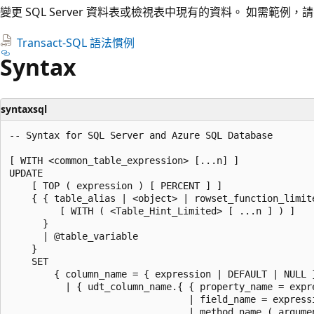
變更 SQL Server 資料表或檢視表中現有的資料。 如需範例，
Transact-SQL 語法慣例
Syntax
syntaxsql
-- Syntax for SQL Server and Azure SQL Database  

[ WITH <common_table_expression> [...n] ]  

UPDATE   

    [ TOP ( expression ) [ PERCENT ] ]   

    { { table_alias | <object> | rowset_function_limite
         [ WITH ( <Table_Hint_Limited> [ ...n ] ) ]  

      }  

      | @table_variable      

    }  

    SET  

        { column_name = { expression | DEFAULT | NULL }
          | { udt_column_name.{ { property_name = expre
                                | field_name = expressi
                                | method_name ( argumen