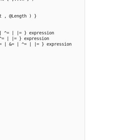
 , @Length ) }  

 ^= | |= } expression  

= | |= } expression  

 | &= | ^= | |= } expression  
