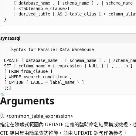
    [ database_name . [ schema_name ] . | schema_name 
    [ <tablesample_clause>]  

    | derived_table [ AS ] table_alias [ ( column_alias
syntaxsql
-- Syntax for Parallel Data Warehouse

UPDATE [ database_name . [ schema_name ] . | schema_nam
SET { column_name = { expression | NULL } } [ ,...n ]  
[ FROM from_clause ]  

[ WHERE <search_condition> ]   

[ OPTION ( LABEL = label_name ) ]  

Arguments
與 <common_table_expression>
指定在陳述式範圍內 UPDATE 定義的臨時命名結果集或檢視，
CTE 結果集由簡單查詢推導，並由 UPDATE 語句作為參考。