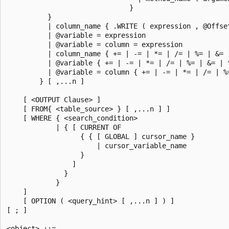
                              }  

          }  

          | column_name { .WRITE ( expression , @Offset
          | @variable = expression  

          | @variable = column = expression  

          | column_name { += | -= | *= | /= | %= | &= |
          | @variable { += | -= | *= | /= | %= | &= | ^
          | @variable = column { += | -= | *= | /= | %=
        } [ ,...n ]   

    [ <OUTPUT Clause> ]  

    [ FROM{ <table_source> } [ ,...n ] ]   

    [ WHERE { <search_condition>   

            | { [ CURRENT OF   

                  { { [ GLOBAL ] cursor_name }   

                      | cursor_variable_name   

                  }   

                ]  

              }  

            }   

    ]   

    [ OPTION ( <query_hint> [ ,...n ] ) ]  

[ ; ]  

<object> ::=  
