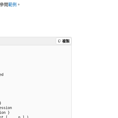
請參閱
範例
。
複製
d   

  

ssion  

on }  

t [ ,...n ] )  
