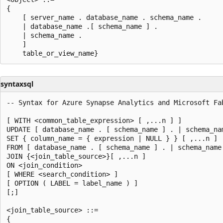
{   

    [ server_name . database_name . schema_name .   

    | database_name .[ schema_name ] .   

    | schema_name .  

    ]  

syntaxsql
-- Syntax for Azure Synapse Analytics and Microsoft Fab
[ WITH <common_table_expression> [ ,...n ] ]

UPDATE [ database_name . [ schema_name ] . | schema_nam
SET { column_name = { expression | NULL } } [ ,...n ]  
FROM [ database_name . [ schema_name ] . | schema_name 
JOIN {<join_table_source>}[ ,...n ] 

ON <join_condition>

[ WHERE <search_condition> ]   

[ OPTION ( LABEL = label_name ) ]  

[;]  

<join_table_source> ::=   

{  
