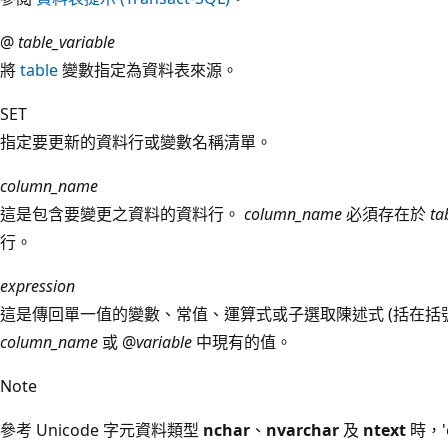
@
table_variable
將
table
變數指定為資料表來源。
SET
指定要更新的資料行或變數名稱清單。
column_name
這是包含要變更之資料的資料行。
column_name
必須存在於
ta
行。
expression
這是傳回單一值的變數、常值、運算式或子選取陳述式 (括在括
column_name
或 @
variable
中現有的值。
Note
參考 Unicode 字元資料類型
nchar
、
nvarchar
及
ntext
時，'