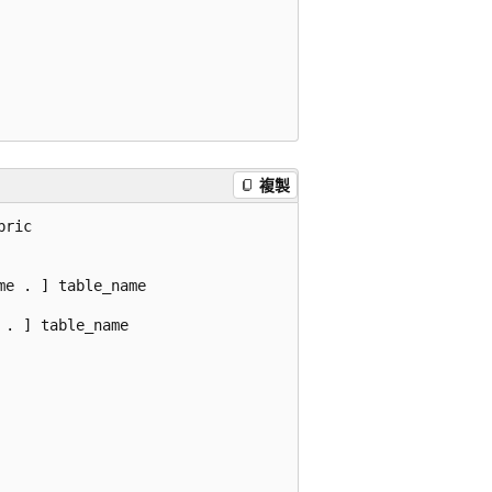
複製
ric

e . ] table_name



. ] table_name   
