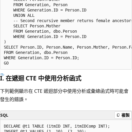
    FROM Generation, Person

    WHERE Generation.ID = Person.ID

    UNION ALL

    -- Second recursive member returns female ancestors
    SELECT Person.Mother

    FROM Generation, dbo.Person

    WHERE Generation.ID = Person.ID

)

SELECT Person.ID, Person.Name, Person.Mother, Person.Fa
FROM Generation, dbo.Person

WHERE Generation.ID = Person.ID;

I. 在遞迴 CTE 中使用分析函式
下列範例顯示在 CTE 遞迴部分中使用分析或彙總函式時可能會
發生的錯誤。
SQL
複製
DECLARE @t1 TABLE (itmID INT, itmIDComp INT);

INSERT @t1 VALUES (1, 10), (2, 10);
