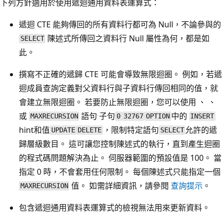
下列方針適用於使用遞迴通用資料表運算式：
遞迴 CTE 能夠傳回的所有資料行都可為 Null，不論參與的
陳述式所傳回之資料行 Null 屬性為何，都是如
SELECT
此。
撰寫不正確的遞歸 CTE 可能會導致無限迴圈。 例如，若遞
迴成員查詢定義對父資料行與子資料行傳回相同的值，就
會建立無限迴圈。 若要防止無限迴圈，您可以使用 、 、
或
語句 子句
中的
MAXRECURSION
0
32767
OPTION
INSERT
hint和值
，限制特定語句
允許的遞
UPDATE
DELETE
SELECT
歸層級數目。 這可讓您控制陳述式的執行，直到產生迴圈
的程式碼問題解決為止。 伺服器範圍的預設值是 100。 當
指定 0 時，不會套用任何限制。 每個陳述式只能指定一個
值。 如需詳細資訊，請參閱
查詢提示
。
MAXRECURSION
包含遞迴通用資料表運算式的檢視無法用來更新資料。