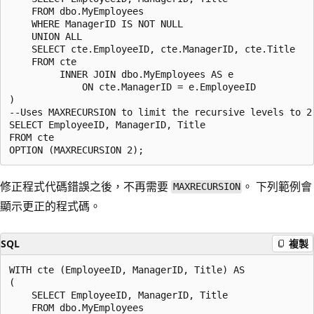
    FROM dbo.MyEmployees

    WHERE ManagerID IS NOT NULL

    UNION ALL

    SELECT cte.EmployeeID, cte.ManagerID, cte.Title

    FROM cte

         INNER JOIN dbo.MyEmployees AS e

             ON cte.ManagerID = e.EmployeeID

)

--Uses MAXRECURSION to limit the recursive levels to 2

SELECT EmployeeID, ManagerID, Title

FROM cte

修正程式代碼錯誤之後，不再需要
。 下列範例會
MAXRECURSION
顯示更正的程式碼。
SQL
複製
WITH cte (EmployeeID, ManagerID, Title) AS

(

    SELECT EmployeeID, ManagerID, Title

    FROM dbo.MyEmployees
