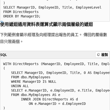
)

SELECT ManagerID, EmployeeID, Title, EmployeeLevel

FROM DirectReports

使用遞迴通用資料表運算式顯示兩個層級的遞迴
下列範例會顯示經理及向經理提出報告的員工。 傳回的層級數
目只限兩個。
SQL
複製
WITH DirectReports (ManagerID, EmployeeID, Title, Emplo
(

    SELECT ManagerID, EmployeeID, Title, 0 AS EmployeeL
    FROM dbo.MyEmployees

    WHERE ManagerID IS NULL

    UNION ALL

    SELECT e.ManagerID, e.EmployeeID, e.Title, Employee
    FROM dbo.MyEmployees AS e

         INNER JOIN DirectReports AS d

             ON e.ManagerID = d.EmployeeID

)
