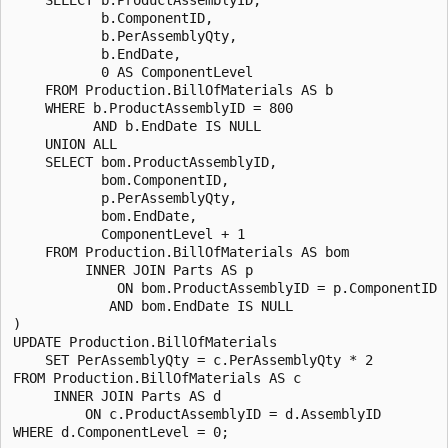
           b.ComponentID,

           b.PerAssemblyQty,

           b.EndDate,

           0 AS ComponentLevel

    FROM Production.BillOfMaterials AS b

    WHERE b.ProductAssemblyID = 800

          AND b.EndDate IS NULL

    UNION ALL

    SELECT bom.ProductAssemblyID,

           bom.ComponentID,

           p.PerAssemblyQty,

           bom.EndDate,

           ComponentLevel + 1

    FROM Production.BillOfMaterials AS bom

         INNER JOIN Parts AS p

             ON bom.ProductAssemblyID = p.ComponentID

            AND bom.EndDate IS NULL

)

UPDATE Production.BillOfMaterials

    SET PerAssemblyQty = c.PerAssemblyQty * 2

FROM Production.BillOfMaterials AS c

     INNER JOIN Parts AS d

         ON c.ProductAssemblyID = d.AssemblyID
