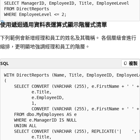
SELECT ManagerID, EmployeeID, Title, EmployeeLevel

FROM DirectReports

使用遞迴通用資料表運算式顯示階層式清單
下列範例會新增經理和員工的姓名及其職稱。 各個層級會進行
縮排，更明顯地強調經理和員工的階層。
SQL
複製
WITH DirectReports (Name, Title, EmployeeID, EmployeeLe
(

    SELECT CONVERT (VARCHAR (255), e.FirstName + ' ' + 
           e.Title,

           e.EmployeeID,

           1,

           CONVERT (VARCHAR (255), e.FirstName + ' ' + 
    FROM dbo.MyEmployees AS e

    WHERE e.ManagerID IS NULL

    UNION ALL

    SELECT CONVERT (VARCHAR (255), REPLICATE('|    ', 
           e.Title,
