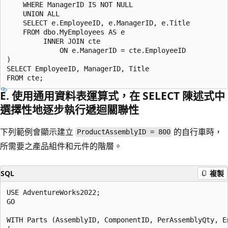
    WHERE ManagerID IS NOT NULL

    UNION ALL

    SELECT e.EmployeeID, e.ManagerID, e.Title

    FROM dbo.MyEmployees AS e

         INNER JOIN cte

             ON e.ManagerID = cte.EmployeeID

)

SELECT EmployeeID, ManagerID, Title

E. 使用通用資料表運算式，在 SELECT 陳述式中
選擇性地逐步執行遞迴關聯性
下列範例會顯示建立
的自行車時，
ProductAssemblyID = 800
所需要之產品組件和元件的階層。
SQL
複製
USE AdventureWorks2022;

GO

WITH Parts (AssemblyID, ComponentID, PerAssemblyQty, En