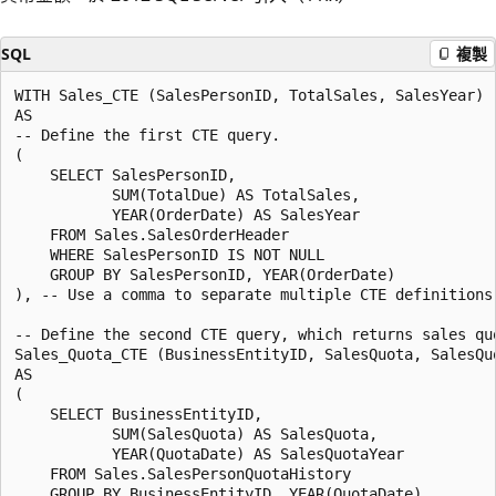
SQL
複製
WITH Sales_CTE (SalesPersonID, TotalSales, SalesYear)

AS

-- Define the first CTE query.

(

    SELECT SalesPersonID,

           SUM(TotalDue) AS TotalSales,

           YEAR(OrderDate) AS SalesYear

    FROM Sales.SalesOrderHeader

    WHERE SalesPersonID IS NOT NULL

    GROUP BY SalesPersonID, YEAR(OrderDate)

), -- Use a comma to separate multiple CTE definitions.
-- Define the second CTE query, which returns sales qu
Sales_Quota_CTE (BusinessEntityID, SalesQuota, SalesQuo
AS

(

    SELECT BusinessEntityID,

           SUM(SalesQuota) AS SalesQuota,

           YEAR(QuotaDate) AS SalesQuotaYear

    FROM Sales.SalesPersonQuotaHistory

    GROUP BY BusinessEntityID, YEAR(QuotaDate)
