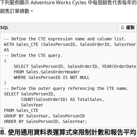
下列範例顯示 Adventure Works Cycles 中每個銷售代表每年的
銷售訂單總數。
SQL
複製
-- Define the CTE expression name and column list.

WITH Sales_CTE (SalesPersonID, SalesOrderID, SalesYear)
AS

-- Define the CTE query.

(

    SELECT SalesPersonID, SalesOrderID, YEAR(OrderDate)
    FROM Sales.SalesOrderHeader

    WHERE SalesPersonID IS NOT NULL

)

-- Define the outer query referencing the CTE name.

SELECT SalesPersonID,

       COUNT(SalesOrderID) AS TotalSales,

       SalesYear

FROM Sales_CTE

GROUP BY SalesYear, SalesPersonID

B. 使用通用資料表運算式來限制計數和報告平均