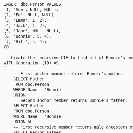
INSERT dbo.Person VALUES

(1, 'Sue', NULL, NULL),

(2, 'Ed', NULL, NULL),

(3, 'Emma', 1, 2),

(4, 'Jack', 1, 2),

(5, 'Jane', NULL, NULL),

(6, 'Bonnie', 5, 4),

(7, 'Bill', 5, 4);

GO

-- Create the recursive CTE to find all of Bonnie's anc
WITH Generation (ID) AS

(

    -- First anchor member returns Bonnie's mother.

    SELECT Mother

    FROM dbo.Person

    WHERE Name = 'Bonnie'

    UNION

    -- Second anchor member returns Bonnie's father.

    SELECT Father

    FROM dbo.Person

    WHERE Name = 'Bonnie'

    UNION ALL

    -- First recursive member returns male ancestors of
    SELECT Person.Father
