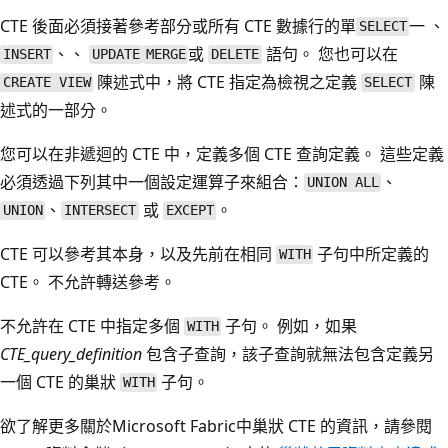
CTE 後面必須接著參考部分或所有 CTE 數據行的單
一 、
SELECT
、、
或
語句。 您也可以在
INSERT
UPDATE
MERGE
DELETE
陳述式中，將 CTE 指定為檢視之定義
陳
CREATE VIEW
SELECT
述式的一部分。
您可以在非遞迴的 CTE 中，定義多個 CTE 查詢定義。 這些定義
必須透過下列其中一個設定運算子來組合：
、
UNION ALL
、
或
。
UNION
INTERSECT
EXCEPT
CTE 可以參考其本身，以及先前在相同
子句中所定義的
WITH
CTE。 不允許轉送參考。
不允許在 CTE 中指定多個
子句。 例如，如果
WITH
CTE_query_definition
包含子查詢，該子查詢就無法包含定義另
一個 CTE 的巢狀
子句。
WITH
欲了解更多關於Microsoft Fabric中巢狀 CTE 的資訊，請參閱