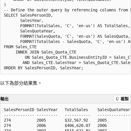
)

-- Define the outer query by referencing columns from b
SELECT SalesPersonID,

       SalesYear,

       FORMAT(TotalSales, 'C', 'en-us') AS TotalSales,

       SalesQuotaYear,

       FORMAT(SalesQuota, 'C', 'en-us') AS SalesQuota,

       FORMAT(TotalSales - SalesQuota, 'C', 'en-us') AS
FROM Sales_CTE

     INNER JOIN Sales_Quota_CTE

         ON Sales_Quota_CTE.BusinessEntityID = Sales_CT
        AND Sales_CTE.SalesYear = Sales_Quota_CTE.Sales
以下為部分結果集。
輸出
複製
SalesPersonID SalesYear   TotalSales    SalesQuotaYear
------------- ---------   -----------   --------------
274           2005        $32,567.92    2005           
274           2006        $406,620.07   2006           
274           2007        $515,622.91   2007           