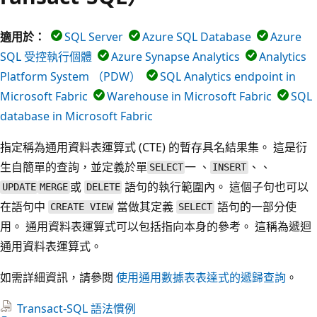
適用於：
SQL Server
Azure SQL Database
Azure
SQL 受控執行個體
Azure Synapse Analytics
Analytics
Platform System （PDW）
SQL Analytics endpoint in
Microsoft Fabric
Warehouse in Microsoft Fabric
SQL
database in Microsoft Fabric
指定稱為通用資料表運算式 (CTE) 的暫存具名結果集。 這是衍
生自簡單的查詢，並定義於單
一 、
、、
SELECT
INSERT
或
語句的執行範圍內。 這個子句也可以
UPDATE
MERGE
DELETE
在語句中
當做其定義
語句的一部分使
CREATE VIEW
SELECT
用。 通用資料表運算式可以包括指向本身的參考。 這稱為遞迴
通用資料表運算式。
如需詳細資訊，請參閱
使用通用數據表表達式的遞歸查詢
。
Transact-SQL 語法慣例