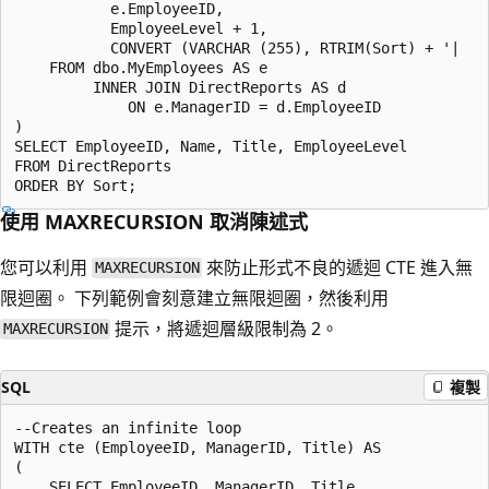
           e.EmployeeID,

           EmployeeLevel + 1,

           CONVERT (VARCHAR (255), RTRIM(Sort) + '|    
    FROM dbo.MyEmployees AS e

         INNER JOIN DirectReports AS d

             ON e.ManagerID = d.EmployeeID

)

SELECT EmployeeID, Name, Title, EmployeeLevel

FROM DirectReports

使用 MAXRECURSION 取消陳述式
您可以利用
來防止形式不良的遞迴 CTE 進入無
MAXRECURSION
限迴圈。 下列範例會刻意建立無限迴圈，然後利用
提示，將遞迴層級限制為 2。
MAXRECURSION
SQL
複製
--Creates an infinite loop

WITH cte (EmployeeID, ManagerID, Title) AS

(

    SELECT EmployeeID, ManagerID, Title
