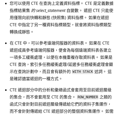
您可以使用 CTE 在查詢上定義資料指標。 CTE 是定義數據
指標結果集
的 select_statement
自變數。 遞迴 CTE 只能使
用僅限向前快轉和靜態 (快照集) 資料指標。 如果在遞迴
CTE 中指定了另一種資料指標類型，就會將資料指標類型
轉換成靜態。
在 CTE 中，可以參考遠端伺服器的資料表。 如果在 CTE
遞迴成員參考遠端伺服器，便會為每個遠端資料表各建立
一項多工緩衝處理，以便在本機重複存取資料表。 如果是
CTE 查詢，索引多任務緩衝處理/延遲多任務緩衝處理會顯
示在查詢計劃中，而且會有額外的
述詞。 這
WITH STACK
是確認適當遞迴的一種方式。
CTE 遞迴部分中的分析和彙總函式會套用至目前遞迴層級
的集合，而不會套用至 CTE 的集合。
之類的
ROW_NUMBER
函式只會針對目前遞迴層級傳遞給它們的資料子集運作，
而不會針對傳遞給 CTE 遞迴部分的整個資料集運作。 如需