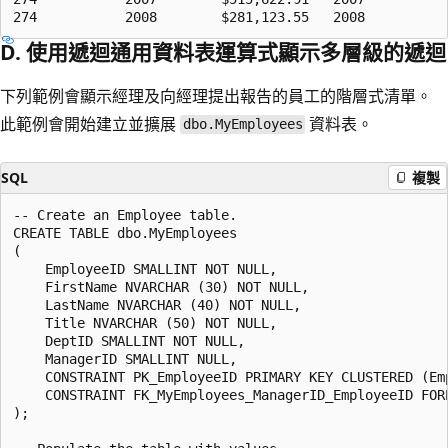
D. 使用遞迴通用資料表運算式顯示多層級的遞迴
下列範例會顯示經理及向經理提出報告的員工的階層式清單。
此範例會開始建立並擴展
資料表。
dbo.MyEmployees
SQL
複製
-- Create an Employee table.

CREATE TABLE dbo.MyEmployees

(

    EmployeeID SMALLINT NOT NULL,

    FirstName NVARCHAR (30) NOT NULL,

    LastName NVARCHAR (40) NOT NULL,

    Title NVARCHAR (50) NOT NULL,

    DeptID SMALLINT NOT NULL,

    ManagerID SMALLINT NULL,

    CONSTRAINT PK_EmployeeID PRIMARY KEY CLUSTERED (Emp
    CONSTRAINT FK_MyEmployees_ManagerID_EmployeeID FOR
);
