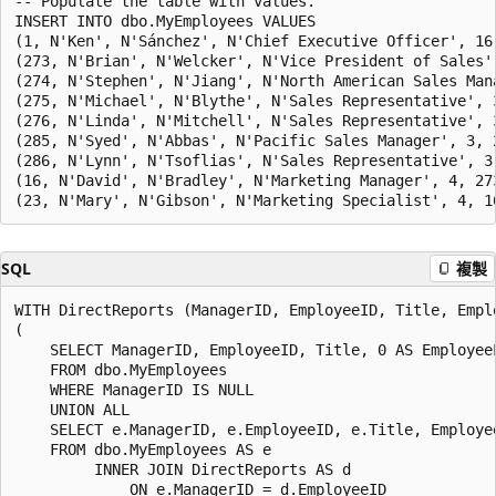
-- Populate the table with values.

INSERT INTO dbo.MyEmployees VALUES

(1, N'Ken', N'Sánchez', N'Chief Executive Officer', 16,
(273, N'Brian', N'Welcker', N'Vice President of Sales',
(274, N'Stephen', N'Jiang', N'North American Sales Mana
(275, N'Michael', N'Blythe', N'Sales Representative', 3
(276, N'Linda', N'Mitchell', N'Sales Representative', 3
(285, N'Syed', N'Abbas', N'Pacific Sales Manager', 3, 2
(286, N'Lynn', N'Tsoflias', N'Sales Representative', 3,
(16, N'David', N'Bradley', N'Marketing Manager', 4, 273
SQL
複製
WITH DirectReports (ManagerID, EmployeeID, Title, Emplo
(

    SELECT ManagerID, EmployeeID, Title, 0 AS EmployeeL
    FROM dbo.MyEmployees

    WHERE ManagerID IS NULL

    UNION ALL

    SELECT e.ManagerID, e.EmployeeID, e.Title, Employee
    FROM dbo.MyEmployees AS e

         INNER JOIN DirectReports AS d

             ON e.ManagerID = d.EmployeeID
