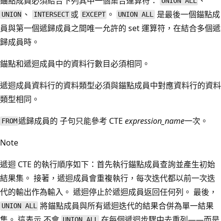
錨點成員必須結合下列其中一個集合運算符：
、
UNION ALL
、
或
。
是最後一個錨點成
UNION
INTERSECT
EXCEPT
UNION ALL
員與第一個遞歸成員之間唯一允許的 set 運算符，在結合多個遞
歸成員時。
錨點和遞迴成員中的資料行數目必須相同。
遞迴成員資料行的資料類型必須與錨點成員中對應資料行的資料
類型相同。
遞歸成員的 子句只能參考 CTE
expression_name
一次。
FROM
Note
遞迴 CTE 的執行順序如下：首先執行錨點成員查詢並產生初始
結果集。 接著，遞迴成員會重複執行，每次迭代都以前一次迭
代的輸出作為輸入。 遞迴停止於遞迴成員返回任何列。 最後，
將錨點成員與所有遞迴迭代的結果合併為單一結果
UNION ALL
集。 這表示 不會
在每個遞迴步驟中去重列——而是
UNION ALL