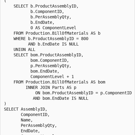
(

    SELECT b.ProductAssemblyID,

           b.ComponentID,

           b.PerAssemblyQty,

           b.EndDate,

           0 AS ComponentLevel

    FROM Production.BillOfMaterials AS b

    WHERE b.ProductAssemblyID = 800

          AND b.EndDate IS NULL

    UNION ALL

    SELECT bom.ProductAssemblyID,

           bom.ComponentID,

           p.PerAssemblyQty,

           bom.EndDate,

           ComponentLevel + 1

    FROM Production.BillOfMaterials AS bom

         INNER JOIN Parts AS p

             ON bom.ProductAssemblyID = p.ComponentID

            AND bom.EndDate IS NULL

)

SELECT AssemblyID,

       ComponentID,

       Name,

       PerAssemblyQty,

       EndDate,
