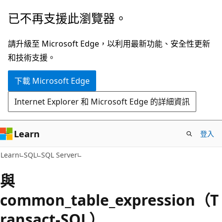
跳
已不再支援此瀏覽器。
到
主
請升級至 Microsoft Edge，以利用最新功能、安全性更新
要
和技術支援。
內
下載 Microsoft Edge
容
Internet Explorer 和 Microsoft Edge 的詳細資訊
Learn
登入
Learn
SQL
SQL Server
與
common_table_expression（T
ransact-SQL）