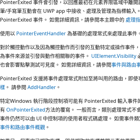
PointerExited 事件會引發，以回應最初在元素界限區域中
筆/手寫筆互動會在 UWP app 中接收、處理及管理為指標輸
PointerExited 事件。 如需詳細資訊，請參閱本主題中的
處理
使用以
PointerEventHandler
為基礎的處理常式來處理此事件
對於觸控動作以及因為觸控動作而引發的互動特定或操作事件，
為事件來源並引發與動作相關聯的事件。
UIElement.Visibility
也會影響點擊測試可見度。 如需詳細資訊，請參閱
事件與路由
PointerExited 支援將事件處理常式附加至將叫用的路由，
樣
。 請參閱
AddHandler
。
特定Windows 執行階段控制項可能有 PointerExited 
有
OnPointerExited
方法的覆寫。 一般而言，類別處理常式不會標示事
事件仍然可以由 UI 中控制項的使用者程式碼處理。 如需事
事件和路由事件概觀
。