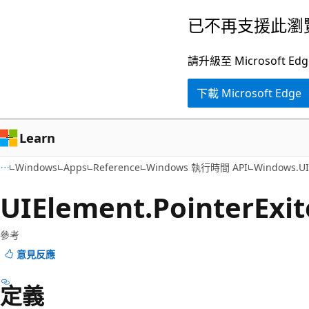
跳
跳
已不再支援此瀏
到
至
主
頁
請升級至 Microsof
要
面
下載 Microsoft Edge
內
內
容
導
覽
Learn
Windows
Apps
Reference
Windows 執行時間 API
Windows.UI
UIElement.
Pointer
Exi
參考
意見反應
定義