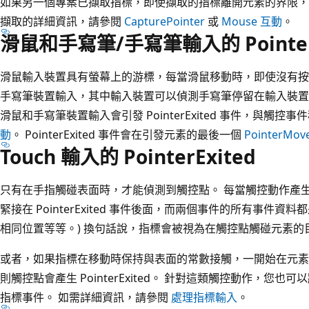
如果另一個專案已擷取指標，即使擷取的指標離開元素的界限，Point
擷取的詳細資訊，請參閱
CapturePointer
或
Mouse 互動
。
滑鼠和手寫筆/手寫筆輸入的 PointerE
滑鼠輸入裝置具有螢幕上的游標，每當滑鼠移動時，即使沒有按
手寫筆裝置輸入，其中輸入裝置可以偵測手寫筆停留在輸入裝置介
滑鼠和手寫筆裝置輸入會引發 PointerExited 事件，與觸
動
。 PointerExited 事件會在引發元素的最後一個
PointerMov
Touch 輸入的 PointerExited
只有在手指觸碰表面時，才能偵測到觸控點。 每當觸控動作產
緊接在 PointerExited 事件後面，而兩個事件的所有事件資
相同位置等等。) 換句話說，指標會被視為在觸控點觸碰元素的
或者，如果指標在移動時保持與表面的常數接觸，一開始在元素
則觸控點會產生 PointerExited。 針對這類觸控動作，您
指標事件。 如需詳細資訊，請參閱
處理指標輸入
。