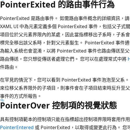
PointerExited 的路由事件行為
PointerExited 是路由事件。 如需路由事件概念的詳細資訊，
XAML UI 中為元素定義多個 PointerExited 事件，包括父
項目位於父元素界限內的某處，因此當指標移出子系時，子系會先發生 P
標完全移出該父系時，針對父元素髮生。 PointerExited 
為輸入系統也會混淆，以將 PointerExited 事件也路由傳送至父代。
路由傳送，您只想從傳送者處理它們。 您可以在處理常式中將
件路由。
在罕見的情況下，您可以看到 PointerExited 事件泡泡至父
來位移父系界限外的子項目，則事件會在子項目結束時反升至父
事件的方式所報告。
PointerOver 控制項的視覺狀態
具有控制項範本的控制項只能在指標超出控制項界限時套用作用
PointerEntered
或 PointerExited，以取得或變更此行為