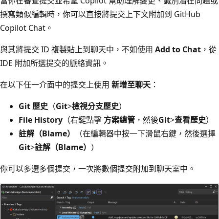
當你在審查提交並希望 Copilot 幫助理解變更、識別潛在問題或
撰寫類似編輯時，你可以直接將提交上下文附加到 GitHub
Copilot Chat。
與其將提交 ID 複製貼上到聊天中，不如使用
Add to Chat
，從
IDE 附加所選提交的脈絡資訊。
在以下任一介面中的提交上使用
新增至聊天
：
Git 歷史
（
Git
>
檢視分支歷史
）
File History
（右鍵點擊
方案總管
，然後
Git
>
查看歷史
）
註解（Blame）
（在編輯器中按一下滑鼠右鍵，然後選擇
Git
>
註解（Blame）
）
你可以多選多個提交，一次將數個提交附加到聊天室中。