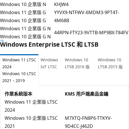
Windows 10 企業版 N
KHJW4
Windows 11 企業版 G
YYVX9-NTFWV-6MDM3-9PT4T-
Windows 10 企業版 G
4M68B
Windows 11 企業版 G N
44RPN-FTY23-9VTTB-MP9BX-T84FV
Windows 10 企業版 G N
Windows Enterprise LTSC 和 LTSB
Windows 11 LTSC
Windows
Windows 10
Windows 10
2024
IoT LTSC
LTSB 2016 版
LTSB 2015 版
Windows 10 LTSC
2021、2019
作業系統版本
KMS 用戶端產品金鑰
Windows 11 企業版 LTSC
2024
Windows 10 企業版 LTSC
M7XTQ-FN8P6-TTKYV-
2021
9D4CC-J462D