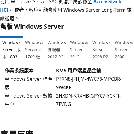
使用 Windows Server SAC 的客戶應該移至
Azure Stack
HCI
。 或者，客戶可能會使用 Windows Server Long-Term 維
護通道。
舊版 Windows Server
Windows
Windows
Windows
Windows
Windows
Windows
Server 版
Server，
伺服器
Server
Server
Server
本 1803
1709 版
2012 R2
2012
2008 R2
2008
作業系統版本
KMS 用戶端產品金鑰
Windows Server 標準
PTXN8-JFHJM-4WC78-MPCBR-
版
9W4KR
Windows Server 數據
2HXDN-KRXHB-GPYC7-YCKFJ-
中心
7FVDG