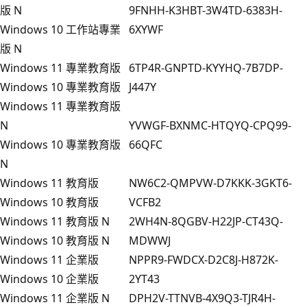
版 N
9FNHH-K3HBT-3W4TD-6383H-
Windows 10 工作站專業
6XYWF
版 N
Windows 11 專業教育版
6TP4R-GNPTD-KYYHQ-7B7DP-
Windows 10 專業教育版
J447Y
Windows 11 專業教育版
N
YVWGF-BXNMC-HTQYQ-CPQ99-
Windows 10 專業教育版
66QFC
N
Windows 11 教育版
NW6C2-QMPVW-D7KKK-3GKT6-
Windows 10 教育版
VCFB2
Windows 11 教育版 N
2WH4N-8QGBV-H22JP-CT43Q-
Windows 10 教育版 N
MDWWJ
Windows 11 企業版
NPPR9-FWDCX-D2C8J-H872K-
Windows 10 企業版
2YT43
Windows 11 企業版 N
DPH2V-TTNVB-4X9Q3-TJR4H-