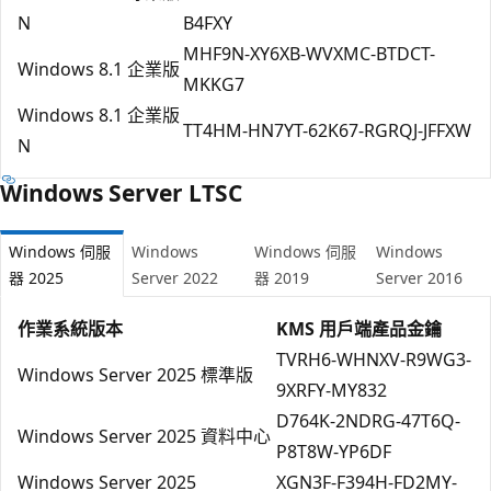
N
B4FXY
MHF9N-XY6XB-WVXMC-BTDCT-
Windows 8.1 企業版
MKKG7
Windows 8.1 企業版
TT4HM-HN7YT-62K67-RGRQJ-JFFXW
N
Windows Server LTSC
Windows 伺服
Windows
Windows 伺服
Windows
器 2025
Server 2022
器 2019
Server 2016
作業系統版本
KMS 用戶端產品金鑰
TVRH6-WHNXV-R9WG3-
Windows Server 2025 標準版
9XRFY-MY832
D764K-2NDRG-47T6Q-
Windows Server 2025 資料中心
P8T8W-YP6DF
Windows Server 2025
XGN3F-F394H-FD2MY-