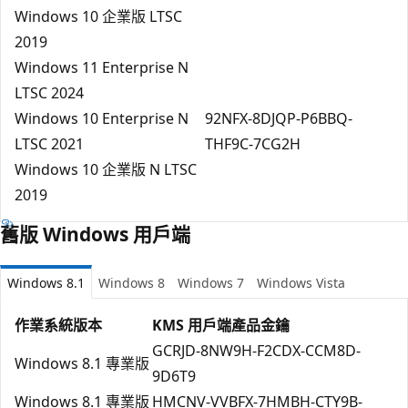
Windows 10 企業版 LTSC
2019
Windows 11 Enterprise N
LTSC 2024
Windows 10 Enterprise N
92NFX-8DJQP-P6BBQ-
LTSC 2021
THF9C-7CG2H
Windows 10 企業版 N LTSC
2019
舊版 Windows 用戶端
Windows 8.1
Windows 8
Windows 7
Windows Vista
作業系統版本
KMS 用戶端產品金鑰
GCRJD-8NW9H-F2CDX-CCM8D-
Windows 8.1 專業版
9D6T9
Windows 8.1 專業版
HMCNV-VVBFX-7HMBH-CTY9B-