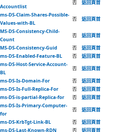
否
返回頁首
Accountlist
ms-DS-Claim-Shares-Possible-
否
返回頁首
Values-with-BL
MS-DS-Consistency-Child-
否
返回頁首
Count
MS-DS-Consistency-Guid
否
返回頁首
ms-DS-Enabled-Feature-BL
否
返回頁首
ms-DS-Host-Service-Account-
否
返回頁首
BL
ms-DS-Is-Domain-For
否
返回頁首
ms-DS-Is-Full-Replica-For
否
返回頁首
ms-DS-is-partial-Replica-for
否
返回頁首
ms-DS-Is-Primary-Computer-
否
返回頁首
for
ms-DS-KrbTgt-Link-BL
否
返回頁首
ms-DS-Last-Known-RDN
否
返回頁首