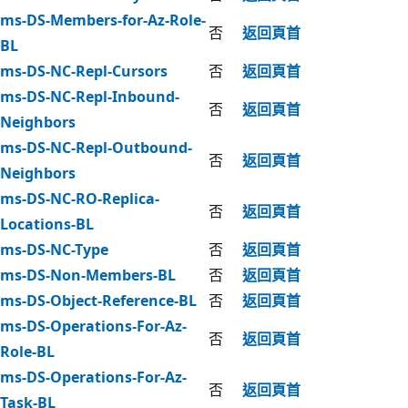
ms-DS-Members-for-Az-Role-
否
返回頁首
BL
ms-DS-NC-Repl-Cursors
否
返回頁首
ms-DS-NC-Repl-Inbound-
否
返回頁首
Neighbors
ms-DS-NC-Repl-Outbound-
否
返回頁首
Neighbors
ms-DS-NC-RO-Replica-
否
返回頁首
Locations-BL
ms-DS-NC-Type
否
返回頁首
ms-DS-Non-Members-BL
否
返回頁首
ms-DS-Object-Reference-BL
否
返回頁首
ms-DS-Operations-For-Az-
否
返回頁首
Role-BL
ms-DS-Operations-For-Az-
否
返回頁首
Task-BL