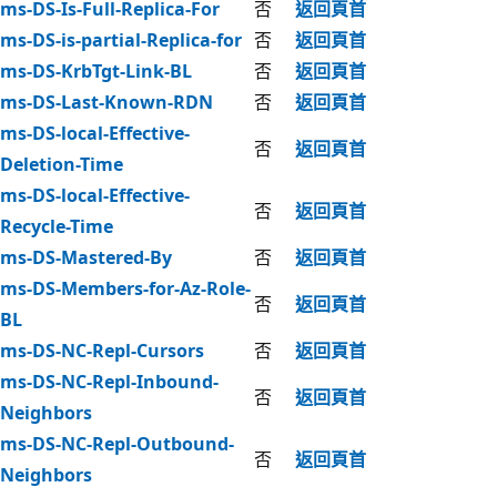
ms-DS-Is-Full-Replica-For
否
返回頁首
ms-DS-is-partial-Replica-for
否
返回頁首
ms-DS-KrbTgt-Link-BL
否
返回頁首
ms-DS-Last-Known-RDN
否
返回頁首
ms-DS-local-Effective-
否
返回頁首
Deletion-Time
ms-DS-local-Effective-
否
返回頁首
Recycle-Time
ms-DS-Mastered-By
否
返回頁首
ms-DS-Members-for-Az-Role-
否
返回頁首
BL
ms-DS-NC-Repl-Cursors
否
返回頁首
ms-DS-NC-Repl-Inbound-
否
返回頁首
Neighbors
ms-DS-NC-Repl-Outbound-
否
返回頁首
Neighbors