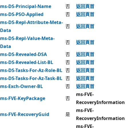
ms-DS-Principal-Name
否
返回頁首
ms-DS-PSO-Applied
否
返回頁首
ms-DS-Repl-Attribute-Meta-
否
返回頁首
Data
ms-DS-Repl-Value-Meta-
否
返回頁首
Data
ms-DS-Revealed-DSA
否
返回頁首
ms-DS-Revealed-List-BL
否
返回頁首
ms-DS-Tasks-For-Az-Role-BL
否
返回頁首
ms-DS-Tasks-For-Az-Task-BL
否
返回頁首
ms-Exch-Owner-BL
否
返回頁首
ms-FVE-
ms-FVE-KeyPackage
否
RecoveryInformation
ms-FVE-
ms-FVE-RecoveryGuid
是
RecoveryInformation
ms-FVE-