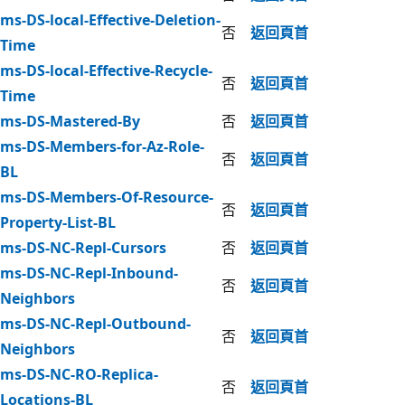
ms-DS-local-Effective-Deletion-
否
返回頁首
Time
ms-DS-local-Effective-Recycle-
否
返回頁首
Time
ms-DS-Mastered-By
否
返回頁首
ms-DS-Members-for-Az-Role-
否
返回頁首
BL
ms-DS-Members-Of-Resource-
否
返回頁首
Property-List-BL
ms-DS-NC-Repl-Cursors
否
返回頁首
ms-DS-NC-Repl-Inbound-
否
返回頁首
Neighbors
ms-DS-NC-Repl-Outbound-
否
返回頁首
Neighbors
ms-DS-NC-RO-Replica-
否
返回頁首
Locations-BL