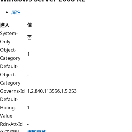
屬性
進入
值
System-
否
Only
Object-
1
Category
Default-
Object-
-
Category
Governs-Id
1.2.840.113556.1.5.253
Default-
Hiding-
1
Value
Rdn-Att-Id
-