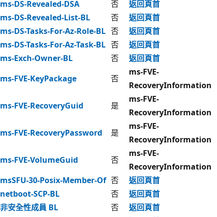
ms-DS-Revealed-DSA
否
返回頁首
ms-DS-Revealed-List-BL
否
返回頁首
ms-DS-Tasks-For-Az-Role-BL
否
返回頁首
ms-DS-Tasks-For-Az-Task-BL
否
返回頁首
ms-Exch-Owner-BL
否
返回頁首
ms-FVE-
ms-FVE-KeyPackage
否
RecoveryInformation
ms-FVE-
ms-FVE-RecoveryGuid
是
RecoveryInformation
ms-FVE-
ms-FVE-RecoveryPassword
是
RecoveryInformation
ms-FVE-
ms-FVE-VolumeGuid
否
RecoveryInformation
msSFU-30-Posix-Member-Of
否
返回頁首
netboot-SCP-BL
否
返回頁首
非安全性成員 BL
否
返回頁首