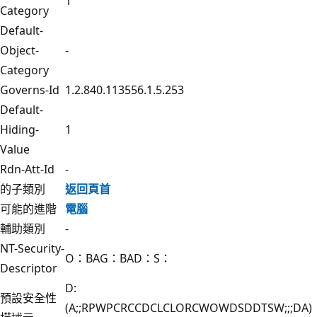
1
Category
Default-
Object-
-
Category
Governs-Id
1.2.840.113556.1.5.253
Default-
Hiding-
1
Value
Rdn-Att-Id
-
的子類別
返回頁首
可能的進階
電腦
輔助類別
-
NT-Security-
O：BAG：BAD：S：
Descriptor
D:
預設安全性
(A;;RPWPCRCCDCLCLORCWOWDSDDTSW;;;DA)