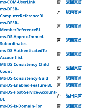
ms-COM-UserLink
否
返回頁首
ms-DFSR-
否
返回頁首
ComputerReferenceBL
ms-DFSR-
否
返回頁首
MemberReferenceBL
ms-DS-Approx-Immed-
否
返回頁首
Subordinates
ms-DS-AuthenticatedTo-
否
返回頁首
Accountlist
MS-DS-Consistency-Child-
否
返回頁首
Count
MS-DS-Consistency-Guid
否
返回頁首
ms-DS-Enabled-Feature-BL
否
返回頁首
ms-DS-Host-Service-Account-
否
返回頁首
BL
ms-DS-Is-Domain-For
否
返回頁首