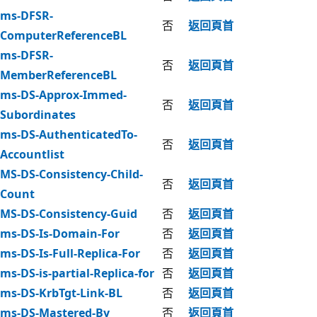
ms-DFSR-
否
返回頁首
ComputerReferenceBL
ms-DFSR-
否
返回頁首
MemberReferenceBL
ms-DS-Approx-Immed-
否
返回頁首
Subordinates
ms-DS-AuthenticatedTo-
否
返回頁首
Accountlist
MS-DS-Consistency-Child-
否
返回頁首
Count
MS-DS-Consistency-Guid
否
返回頁首
ms-DS-Is-Domain-For
否
返回頁首
ms-DS-Is-Full-Replica-For
否
返回頁首
ms-DS-is-partial-Replica-for
否
返回頁首
ms-DS-KrbTgt-Link-BL
否
返回頁首
ms-DS-Mastered-By
否
返回頁首