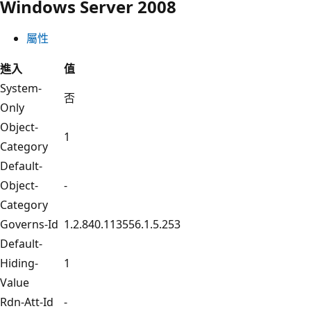
Windows Server 2008
屬性
進入
值
System-
否
Only
Object-
1
Category
Default-
Object-
-
Category
Governs-Id
1.2.840.113556.1.5.253
Default-
Hiding-
1
Value
Rdn-Att-Id
-