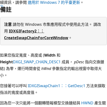
細資訊，請參閱
適用於 Windows 7 的平臺更新
。
備註
注意
請勿在 Windows 市集應用程式中使用此方法。 請改
用
IDXGIFactory2：：
CreateSwapChainForCoreWindow
。
如果您指定寬度、高度或 (
Width
和
Height
DXGI_SWAP_CHAIN_DESC1
成員，
pDesc
指向交換鏈
結) 為零，運行時間會從
hWnd
參數指定的輸出視窗中取得大
小。
您接著可以呼叫
IDXGISwapChain1：：GetDesc1
方法來擷取
指派的寬度或高度值。
因為您一次只能將一個翻轉簡報模型交換鏈結與
HWND
產生關