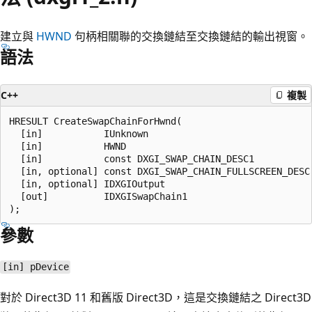
建立與
HWND
句柄相關聯的交換鏈結至交換鏈結的輸出視窗。
語法
C++
複製
HRESULT CreateSwapChainForHwnd(

  [in]           IUnknown                              
  [in]           HWND                                  
  [in]           const DXGI_SWAP_CHAIN_DESC1           
  [in, optional] const DXGI_SWAP_CHAIN_FULLSCREEN_DESC 
  [in, optional] IDXGIOutput                           
  [out]          IDXGISwapChain1                       
參數
[in] pDevice
對於 Direct3D 11 和舊版 Direct3D，這是交換鏈結之 Direct3D