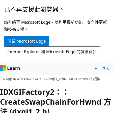
跳
已不再支援此瀏覽器。
到
主
請升級至 Microsoft Edge，以利用最新功能、安全性更新
要
和技術支援。
內
下載 Microsoft Edge
容
Internet Explorer 和 Microsoft Edge 的詳細資訊
Learn
登入
Apps
Win32
API
DXGI
Dxgi1_2.h
IDXGIFactory2 介面
IDXGIFactory2：：
CreateSwapChainForHwnd 方
法 (dxgi1_2.h)