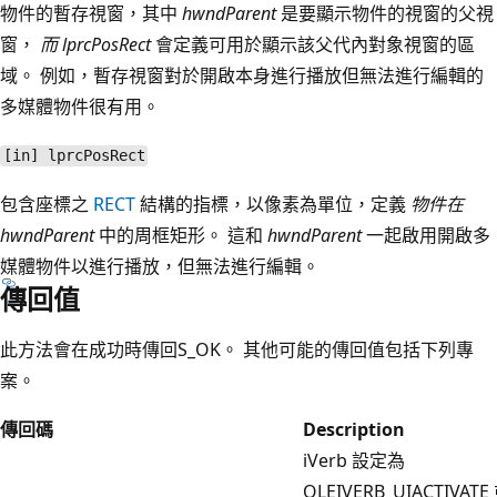
物件的暫存視窗，其中
hwndParent
是要顯示物件的視窗的父視
窗，
而 lprcPosRect
會定義可用於顯示該父代內對象視窗的區
域。 例如，暫存視窗對於開啟本身進行播放但無法進行編輯的
多媒體物件很有用。
[in] lprcPosRect
包含座標之
RECT
結構的指標，以像素為單位，定義
物件在
hwndParent
中的周框矩形。 這和
hwndParent
一起啟用開啟多
媒體物件以進行播放，但無法進行編輯。
傳回值
此方法會在成功時傳回S_OK。 其他可能的傳回值包括下列專
案。
傳回碼
Description
iVerb 設定為
OLEIVERB_UIACTIVATE