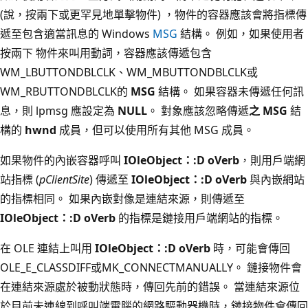
(說，按兩下或更罕見地單擊物件) ，物件的容器應該會將指標傳
遞至包含適當訊息的 Windows
MSG
結構。 例如，如果使用者
按兩下 物件來叫用動詞，容器應該傳遞包含
WM_LBUTTONDBLCLK、WM_MBUTTONDBLCLK或
WM_RBUTTONDBLCLK的
MSG
結構。 如果容器未傳遞任何訊
息，則 lpmsg 應設定為
NULL
。 對象應該忽略傳遞
之 MSG
結
構的
hwnd
成員，但可以使用所有其他 MSG 成員。
如果物件的內嵌容器呼叫
IOleObject：:D oVerb
，則用戶端網
站指標 (
pClientSite
) 傳遞至
IOleObject：:D oVerb
與內嵌網站
的指標相同。 如果內嵌對像是連結來源，則傳遞至
IOleObject：:D oVerb
的指標是鏈接用戶端網站的指標。
在 OLE 連結上叫用
IOleObject：:D oVerb
時，可能會傳回
OLE_E_CLASSDIFF或MK_CONNECTMANUALLY。 鏈接物件會
在連結來源處於被動狀態時，傳回先前的錯誤。 當連結來源位
於目前未連線到呼叫端電腦的網路驅動器機時，鏈接物件會傳回