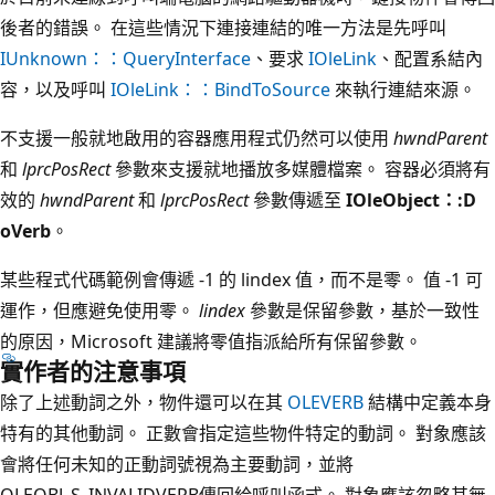
後者的錯誤。 在這些情況下連接連結的唯一方法是先呼叫
IUnknown：：QueryInterface
、要求
IOleLink
、配置系結內
容，以及呼叫
IOleLink：：BindToSource
來執行連結來源。
不支援一般就地啟用的容器應用程式仍然可以使用
hwndParent
和
lprcPosRect
參數來支援就地播放多媒體檔案。 容器必須將有
效的
hwndParent
和
lprcPosRect
參數傳遞至
IOleObject：:D
oVerb
。
某些程式代碼範例會傳遞 -1 的 lindex 值，而不是零。 值 -1 可
運作，但應避免使用零。
lindex
參數是保留參數，基於一致性
的原因，Microsoft 建議將零值指派給所有保留參數。
實作者的注意事項
除了上述動詞之外，物件還可以在其
OLEVERB
結構中定義本身
特有的其他動詞。 正數會指定這些物件特定的動詞。 對象應該
會將任何未知的正動詞號視為主要動詞，並將
OLEOBJ_S_INVALIDVERB傳回給呼叫函式。 對象應該忽略其無