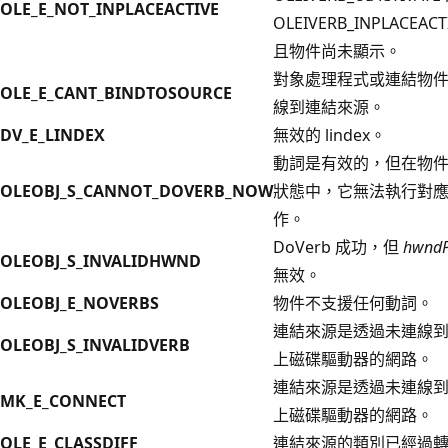
OLE_E_NOT_INPLACEACTIVE
OLEIVERB_INPLACEAC
且物件尚未顯示。
對象處理程式或連結物
OLE_E_CANT_BINDTOSOURCE
線到連結來源。
DV_E_LINDEX
無效的 lindex。
動詞是有效的，但在物
OLEOBJ_S_CANNOT_DOVERB_NOW
狀態中，它無法執行對
作。
DoVerb 成功，但
hwndP
OLEOBJ_S_INVALIDHWND
無效。
OLEOBJ_E_NOVERBS
物件不支援任何動詞。
連結來源是透過未連線
OLEOBJ_S_INVALIDVERB
上磁碟驅動器的網路。
連結來源是透過未連線
MK_E_CONNECT
上磁碟驅動器的網路。
OLE_E_CLASSDIFF
連結來源的類別已經過