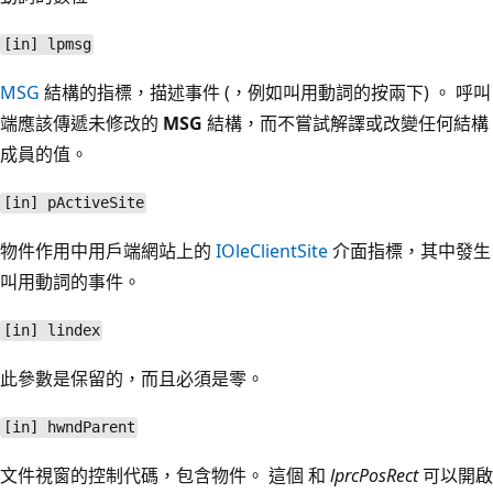
[in] lpmsg
MSG
結構的指標，描述事件 (，例如叫用動詞的按兩下) 。 呼叫
端應該傳遞未修改的
MSG
結構，而不嘗試解譯或改變任何結構
成員的值。
[in] pActiveSite
物件作用中用戶端網站上的
IOleClientSite
介面指標，其中發生
叫用動詞的事件。
[in] lindex
此參數是保留的，而且必須是零。
[in] hwndParent
文件視窗的控制代碼，包含物件。 這個 和
lprcPosRect
可以開啟