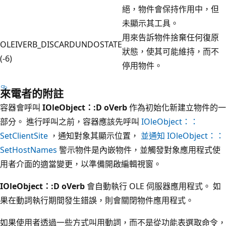
絕，物件會保持作用中，但
未顯示其工具。
用來告訴物件捨棄任何復原
OLEIVERB_DISCARDUNDOSTATE
狀態，使其可能維持，而不
(-6)
停用物件。
來電者的附註
容器會呼叫
IOleObject：:D oVerb
作為初始化新建立物件的一
部分。 進行呼叫之前，容器應該先呼叫
IOleObject：：
SetClientSite
，通知對象其顯示位置，
並通知 IOleObject：：
SetHostNames
警示物件是內嵌物件，並觸發對象應用程式使
用者介面的適當變更，以準備開啟編輯視窗。
IOleObject：:D oVerb
會自動執行 OLE 伺服器應用程式。 如
果在動詞執行期間發生錯誤，則會關閉物件應用程式。
如果使用者透過一些方式叫用動詞，而不是從功能表選取命令，