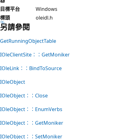
器
目標平台
Windows
標頭
oleidl.h
另請參閱
GetRunningObjectTable
IOleClientSite：：GetMoniker
IOleLink：：BindToSource
IOleObject
IOleObject：：Close
IOleObject：：EnumVerbs
IOleObject：：GetMoniker
IOleObject：：SetMoniker