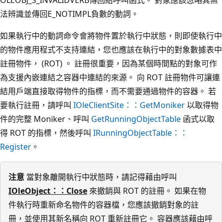
法辨識並傳回E_NOTIMPL負數的動詞。
如果執行中的動詞命令會將物件置於執行中狀態，則即使執行中
的物件應用程式不支持連結，您也應該在執行中的對象數據表中
註冊物件， (ROT) 。 註冊很重要，因為某個時間點的對象可作
為支援內嵌連結之容器中連結的來源。 向 ROT 註冊物件可讓連
結用戶端直接取得物件的指標，而不需要通過物件的容器。 若
要執行註冊，請呼叫
IOleClientSite：：GetMoniker
以取得物
件的完整 Moniker、呼叫
GetRunningObjectTable
函式以取
得 ROT 的指標，然後呼叫
IRunningObjectTable：：
Register
。
注意
當對象離開執行中狀態時，請記得藉由呼叫
IOleObject：：Close
來撤銷與 ROT 的註冊。 如果在物
件執行時重新命名物件的容器檔，您應該撤銷對象的註
冊，並使用其新名稱向 ROT 重新註冊它。 容器應該藉由呼