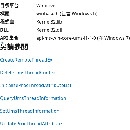
目標平台
Windows
標頭
winbase.h (包含 Windows.h)
程式庫
Kernel32.lib
DLL
Kernel32.dll
API 集合
api-ms-win-core-ums-l1-1-0 (在 Windows 7)
另請參閱
CreateRemoteThreadEx
DeleteUmsThreadContext
InitializeProcThreadAttributeList
QueryUmsThreadInformation
SetUmsThreadInformation
UpdateProcThreadAttribute