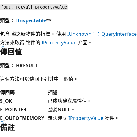
[out, retval] propertyValue
類型：
IInspectable
**
包含
值
之新物件的指標。 使用
IUnknown：：QueryInterface
方法來取得 物件的
IPropertyValue
介面。
傳回值
類型：
HRESULT
這個方法可以傳回下列其中一個值。
傳回碼
描述
S_OK
已成功建立屬性值。
E_POINTER
值為
NULL
。
E_OUTOFMEMORY
無法建立
IPropertyValue
物件。
備註