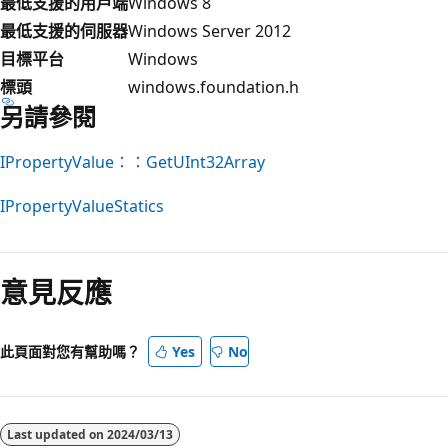
最低支援的用戶端
Windows 8
最低支援的伺服器
Windows Server 2012
目標平台
Windows
標頭
windows.foundation.h
另請參閱
IPropertyValue：：GetUInt32Array
IPropertyValueStatics
閱
讀
意見反應
模
式
已
此頁面對您有幫助嗎？
Yes
No
停
用
Last updated on
2024/03/13