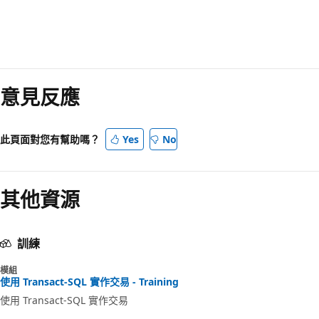
閱
讀
意見反應
模
式
已
此頁面對您有幫助嗎？
Yes
No
停
用
其他資源
訓練
模組
使用 Transact-SQL 實作交易 - Training
使用 Transact-SQL 實作交易