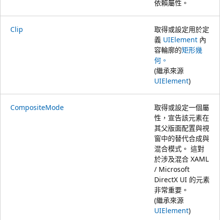
依賴屬性。
Clip
取得或設定用於定
義
UIElement
內
容輪廓的
矩形幾
何。
(繼承來源
UIElement
)
CompositeMode
取得或設定一個屬
性，宣告該元素在
其父版面配置與視
窗中的替代合成與
混合模式。 這對
於涉及混合 XAML
/ Microsoft
DirectX UI 的元素
非常重要。
(繼承來源
UIElement
)