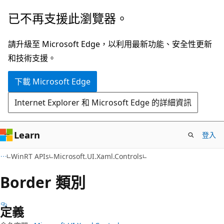
跳
跳
已不再支援此瀏覽器。
到
至
主
頁
請升級至 Microsoft Edge，以利用最新功能、安全性更新
要
面
和技術支援。
內
內
下載 Microsoft Edge
容
導
覽
Internet Explorer 和 Microsoft Edge 的詳細資訊
Learn
登入
C#
WinRT APIs
Microsoft.UI.Xaml.Controls
Border 類別
定義