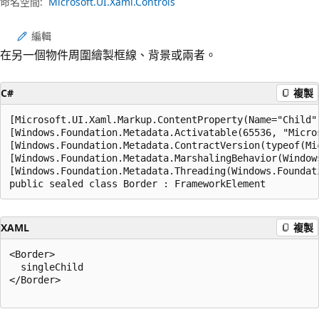
命名空間:
Microsoft.UI.Xaml.Controls
編輯
在另一個物件周圍繪製框線、背景或兩者。
C#
複製
[Microsoft.UI.Xaml.Markup.ContentProperty(Name="Child")
[Windows.Foundation.Metadata.Activatable(65536, "Micros
[Windows.Foundation.Metadata.ContractVersion(typeof(Mi
[Windows.Foundation.Metadata.MarshalingBehavior(Window
[Windows.Foundation.Metadata.Threading(Windows.Foundat
public sealed class Border : FrameworkElement
XAML
複製
<Border>

  singleChild

</Border>
