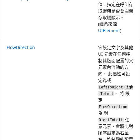
值，指定在呼叫存
取鍵時是否會關閉
存取鍵顯示。
(繼承來源
UIElement
)
FlowDirection
它設定文字及其他
UI 元素在任何控
制其版面配置的父
元素內流動的方
向。 此屬性可設
定為或
LeftToRight
Righ
。 將 設
tToLeft
定
FlowDirection
為 對
任
RightToLeft
意元素，會將比對
順序設定為右至
左，控制鍵的配置