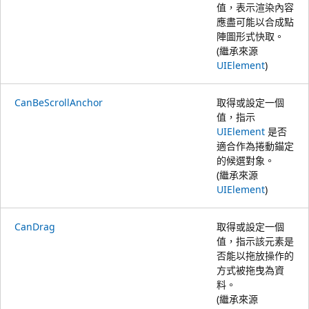
值，表示渲染內容
應盡可能以合成點
陣圖形式快取。
(繼承來源
UIElement
)
CanBeScrollAnchor
取得或設定一個
值，指示
UIElement
是否
適合作為捲動錨定
的候選對象。
(繼承來源
UIElement
)
CanDrag
取得或設定一個
值，指示該元素是
否能以拖放操作的
方式被拖曳為資
料。
(繼承來源