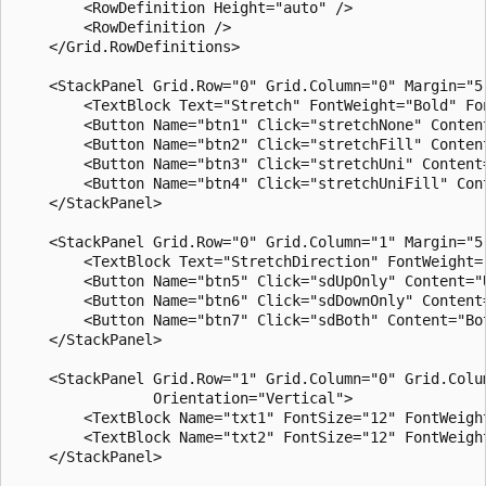
        <RowDefinition Height="auto" />

        <RowDefinition />

    </Grid.RowDefinitions>

    <StackPanel Grid.Row="0" Grid.Column="0" Margin="5,
        <TextBlock Text="Stretch" FontWeight="Bold" Fon
        <Button Name="btn1" Click="stretchNone" Content
        <Button Name="btn2" Click="stretchFill" Content
        <Button Name="btn3" Click="stretchUni" Content=
        <Button Name="btn4" Click="stretchUniFill" Cont
    </StackPanel>

    <StackPanel Grid.Row="0" Grid.Column="1" Margin="5,
        <TextBlock Text="StretchDirection" FontWeight="
        <Button Name="btn5" Click="sdUpOnly" Content="U
        <Button Name="btn6" Click="sdDownOnly" Content=
        <Button Name="btn7" Click="sdBoth" Content="Bot
    </StackPanel>

    <StackPanel Grid.Row="1" Grid.Column="0" Grid.Colum
                Orientation="Vertical">

        <TextBlock Name="txt1" FontSize="12" FontWeight
        <TextBlock Name="txt2" FontSize="12" FontWeight
    </StackPanel>   
