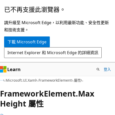
跳
跳
已不再支援此瀏覽器。
到
至
主
頁
請升級至 Microsoft Edge，以利用最新功能、安全性更新
要
面
和技術支援。
內
內
下載 Microsoft Edge
容
導
覽
Internet Explorer 和 Microsoft Edge 的詳細資訊
Learn
登入
C#
Microsoft.UI.Xaml
FrameworkElement
屬性
Framework
Element.
Max
Height 屬性