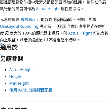
屬性都是對物件樹中元素父節點配置行為的建議。 物件在佈局
執行後的高度可作為
ActualHeight
屬性值取得。
元素的最終
實際高度
可能超過
。 例如，如果
MaxHeight
UseLayoutRound ing
設定為 ，
且你的應用程式在解析
true
度
尺
度大於 100%的顯示器上運行，則
ActualHeight
可能會被
向上取整，以確保縮放後 UI 不會看起來模糊。
適用於
另請參閱
ActualHeight
Height
MinHeight
使用 XAML 定義版面配置
閱
讀