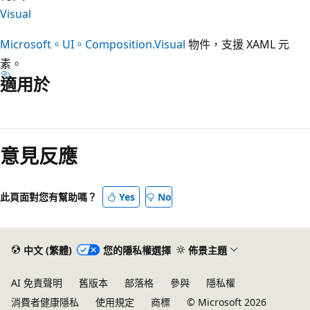
Visual
Microsoft。UI。Composition.Visual
物件，支援 XAML 元
素。
適用於
閱
讀
意見反應
模
式
已
此頁面對您有幫助嗎？
Yes
No
停
用
中文 (繁體)
您的隱私權選擇
佈景主題
AI 免責聲明
舊版本
部落格
參與
隱私權
消費者健康隱私
使用規定
商標
© Microsoft 2026