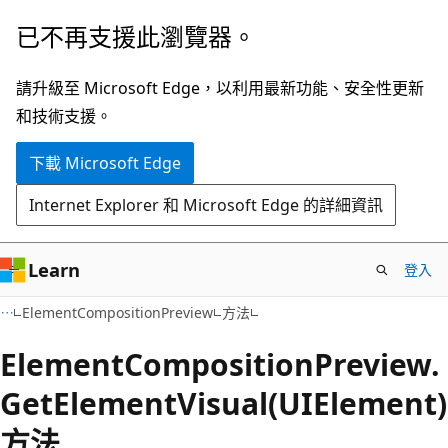
跳
跳
已不再支援此瀏覽器。
到
至
主
頁
請升級至 Microsoft Edge，以利用最新功能、安全性更新
要
面
和技術支援。
內
內
下載 Microsoft Edge
容
導
覽
Internet Explorer 和 Microsoft Edge 的詳細資訊
Learn
登入
C#
ElementCompositionPreview
方法
Element
Composition
Preview.
Get
Element
Visual(UIElement)
方法