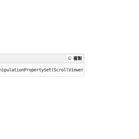
複製
nipulationPropertySet(ScrollViewer scrollViewer);