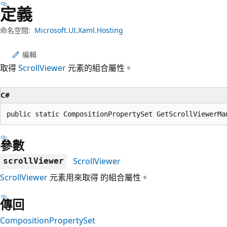
定義
命名空間:
Microsoft.UI.Xaml.Hosting
編輯
取得
ScrollViewer
元素的組合屬性。
C#
public static CompositionPropertySet GetScrollViewerMa
參數
ScrollViewer
scrollViewer
ScrollViewer
元素用來取得 的組合屬性。
傳回
CompositionPropertySet