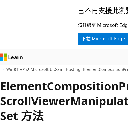
跳
跳
已不再支援此瀏
到
至
主
頁
請升級至 Microsof
要
面
下載 Microsoft Edge
內
內
容
導
覽
Learn
WinRT APIs
Microsoft.UI.Xaml.Hosting
ElementCompositionPr
Element
Composition
P
Scroll
Viewer
Manipulat
Set 方法