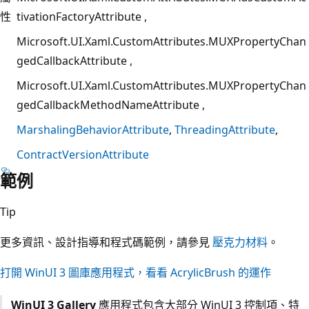
性
tivationFactoryAttribute
Microsoft.UI.Xaml.CustomAttributes.MUXPropertyChan
gedCallbackAttribute
Microsoft.UI.Xaml.CustomAttributes.MUXPropertyChan
gedCallbackMethodNameAttribute
MarshalingBehaviorAttribute
ThreadingAttribute
ContractVersionAttribute
範例
Tip
更多資訊、設計指導和程式碼範例，請參見
壓克力材料
。
打開 WinUI 3 圖庫應用程式，看看 AcrylicBrush 的運作
WinUI 3 Gallery
應用程式包含大部分 WinUI 3 控制項、特