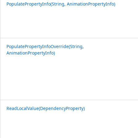
PopulatePropertyInfo(String, AnimationPropertyInfo)
PopulatePropertyInfoOverride(String,
AnimationPropertyInfo)
ReadLocalValue(DependencyProperty)