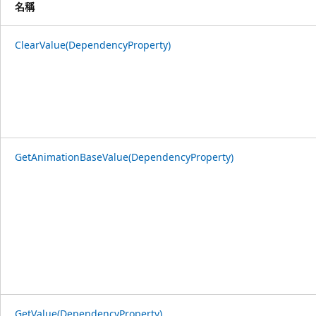
名稱
ClearValue(DependencyProperty)
GetAnimationBaseValue(DependencyProperty)
GetValue(DependencyProperty)