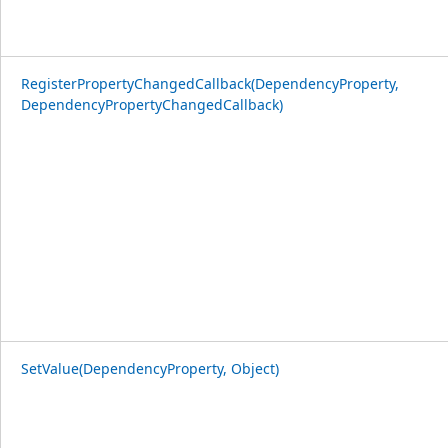
RegisterPropertyChangedCallback(DependencyProperty,
DependencyPropertyChangedCallback)
SetValue(DependencyProperty, Object)