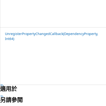
UnregisterPropertyChangedCallback(DependencyProperty,
Int64)
適用於
另請參閱