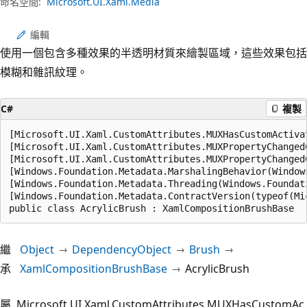
命名空間:
Microsoft.UI.Xaml.Media
編輯
使用一個包含多種效果的半透明材質來繪製區域，這些效果包括
模糊和雜訊紋理。
C#
複製
[Microsoft.UI.Xaml.CustomAttributes.MUXHasCustomActivat
[Microsoft.UI.Xaml.CustomAttributes.MUXPropertyChangedC
[Microsoft.UI.Xaml.CustomAttributes.MUXPropertyChanged
[Windows.Foundation.Metadata.MarshalingBehavior(Window
[Windows.Foundation.Metadata.Threading(Windows.Foundat
[Windows.Foundation.Metadata.ContractVersion(typeof(Mi
public class AcrylicBrush : XamlCompositionBrushBase
繼
Object
DependencyObject
Brush
承
XamlCompositionBrushBase
AcrylicBrush
屬
Microsoft.UI.Xaml.CustomAttributes.MUXHasCustomAc