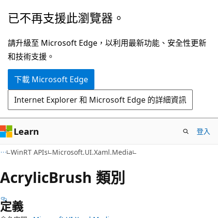
跳
跳
已不再支援此瀏覽器。
到
至
主
頁
請升級至 Microsoft Edge，以利用最新功能、安全性更新
要
面
和技術支援。
內
內
下載 Microsoft Edge
容
導
覽
Internet Explorer 和 Microsoft Edge 的詳細資訊
Learn
登入
C#
WinRT APIs
Microsoft.UI.Xaml.Media
Acrylic
Brush 類別
定義