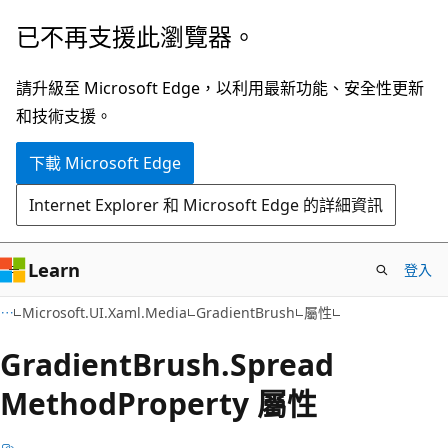
跳
跳
已不再支援此瀏覽器。
到
至
主
頁
請升級至 Microsoft Edge，以利用最新功能、安全性更新
要
面
和技術支援。
內
內
下載 Microsoft Edge
容
導
覽
Internet Explorer 和 Microsoft Edge 的詳細資訊
Learn
登入
C#
Microsoft.UI.Xaml.Media
GradientBrush
屬性
Gradient
Brush.
Spread
Method
Property 屬性