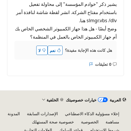
يشير ذكر "خوادم المؤسسة" إلى محاولة تفعيل
باستخدام مفتاح الشركة. انشر لقطة شاشة لنافذة أمر
slmgr.vbs /dlv هنا.
وضح أيضًا - هل هذا جهاز الكمبيوتر الشخصي الخاص بك
أم جهاز الكمبيوتر الخاص بالعمل في المنظمة؟
هل كانت هذه الإجابة مفيدة؟
نعم
لا
0 تعليقات
ليست
التقرير
هناك
تعليقات
العربية
خيارات خصوصيتك
الخلفية
إخلاء مسؤولية الذكاء الاصطناعي
الإصدارات السابقة
المدونة
مساهمة
الخصوصية
خصوصية صحة المستهلك
شروط الاستخدام
قواعد السلوك
العلامات التجارية