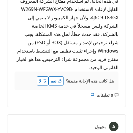
في هذه الحالة، تم استخدام مفتاح الشركة المعروف
القابل لإعادة الاستخدام W269N-WFGWX-YVC9B-
4J6C9-T83GX، ولأن جهاز الكمبيوتر لا ينتمي إلى
الشركة وليس مسجلاً في خدمة KMS الخاصة
بالشركة، فقد حدث خطأ. لحل هذه المشكلة، يجب
شراء ترخيص لإصدار مستقل (BOX أو ESD) من
Windows وإجراء تثبيت نظيف مع التنشيط باستخدام
مفتاح فريد من مجموعة شراء الترخيص. هذا هو الخيار
القانوني الوحيد.
هل كانت هذه الإجابة مفيدة؟
نعم
لا
0 تعليقات
ليست
التقرير
هناك
تعليقات
مجهول