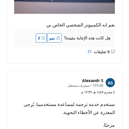
نعم انه الكمبيوتر الشخصي الخاص بي
هل كانت هذه الإجابة مفيدة؟
نعم
لا
0 تعليقات
ليست
التقرير
هناك
تعليقات
Alexandr S
ن
105.6K
•
مشرف مستقل
ق
٤ محرم ١٤٤٧ هـ ١٢:٣٧ م
ا
ط
ا
نستخدم خدمة ترجمة لمساعدة مستخدمينا. يُرجى
ل
سُ
المعذرة عن الأخطاء النحوية.
م
ع
ة
مرحبًا.