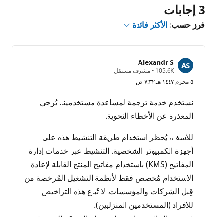
3 إجابات
فرز حسب:
الأكثر فائدة
Alexandr S
ن
105.6K
•
مشرف مستقل
ق
٥ محرم ١٤٤٧ هـ ٧:٣٢ ص
ا
ط
ا
نستخدم خدمة ترجمة لمساعدة مستخدمينا. يُرجى
ل
سُ
المعذرة عن الأخطاء النحوية.
م
ع
ة
للأسف، يُحظر استخدام طريقة التنشيط هذه على
أجهزة الكمبيوتر الشخصية. التنشيط عبر خدمات إدارة
المفاتيح (KMS) باستخدام مفاتيح المنتج القابلة لإعادة
الاستخدام مُخصص فقط لأنظمة التشغيل المُرخصة من
قِبل الشركات والمؤسسات. لا تُباع هذه التراخيص
للأفراد (المستخدمين المنزليين).