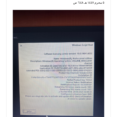
٥ محرم ١٤٤٧ هـ ٦:٤٨ ص