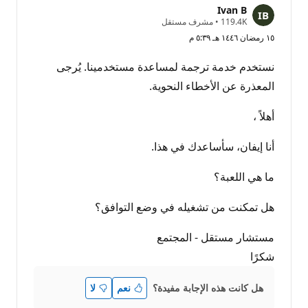
Ivan B
ن
119.4K
•
مشرف مستقل
ق
١٥ رمضان ١٤٤٦ هـ ٥:٣٩ م
ا
ط
ا
نستخدم خدمة ترجمة لمساعدة مستخدمينا. يُرجى
ل
سُ
المعذرة عن الأخطاء النحوية.
م
ع
ة
أهلاً ،
أنا إيفان، سأساعدك في هذا.
ما هي اللعبة؟
هل تمكنت من تشغيله في وضع التوافق؟
مستشار مستقل - المجتمع
شكرًا
هل كانت هذه الإجابة مفيدة؟
نعم
لا