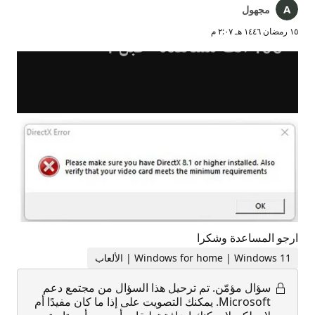
مجهول
١٥ رمضان ١٤٤٦ هـ ٢:٠٧ م
ارجو المساعدة وشكرا
Windows for home | Windows 11 | الألعاب
سؤال مؤمّن.
تم ترحيل هذا السؤال من مجتمع دعم
Microsoft. يمكنك التصويت على إذا ما كان مفيدًا أم