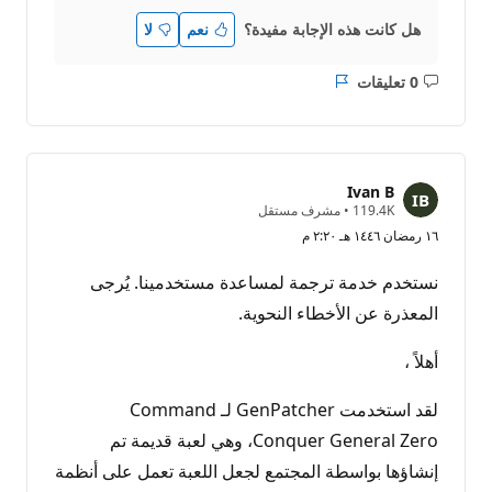
هل كانت هذه الإجابة مفيدة؟
نعم
لا
0 تعليقات
ليست
التقرير
هناك
تعليقات
Ivan B
ن
119.4K
•
مشرف مستقل
ق
١٦ رمضان ١٤٤٦ هـ ٢:٢٠ م
ا
ط
ا
نستخدم خدمة ترجمة لمساعدة مستخدمينا. يُرجى
ل
سُ
المعذرة عن الأخطاء النحوية.
م
ع
ة
أهلاً ،
لقد استخدمت GenPatcher لـ Command
Conquer General Zero، وهي لعبة قديمة تم
إنشاؤها بواسطة المجتمع لجعل اللعبة تعمل على أنظمة