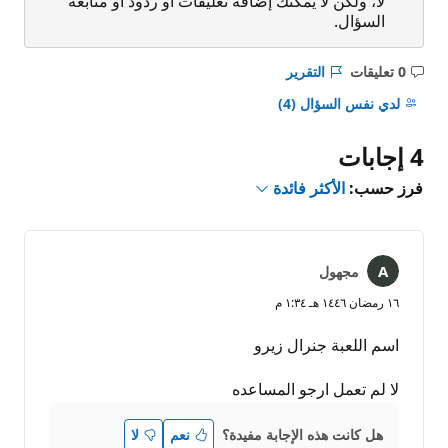
لا، ولكن لا يمكنك إضافة تعليقات أو ردود أو متابعة
السؤال.
0 تعليقات
التقرير
ليست
هناك
لدي نفس السؤال
(4)
تعليقات
4 إجابات
فرز حسب:
الأكثر فائدة
مجهول
١٦ رمضان ١٤٤٦ هـ ١:٣٤ م
اسم اللعبة جنرال زيرو
لا لم تعمل ارجو المساعده
هل كانت هذه الإجابة مفيدة؟
نعم
لا