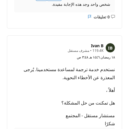
شخص واحد وجد هذه الإجابة مفيدة.
0 تعليقات
ليست
التقرير
هناك
تعليقات
Ivan B
ن
119.4K
•
مشرف مستقل
ق
١٨ رمضان ١٤٤٦ هـ ٣:٤٨ ص
ا
ط
ا
نستخدم خدمة ترجمة لمساعدة مستخدمينا. يُرجى
ل
سُ
المعذرة عن الأخطاء النحوية.
م
ع
ة
أهلاً ،
هل تمكنت من حل المشكلة؟
مستشار مستقل - المجتمع
شكرًا