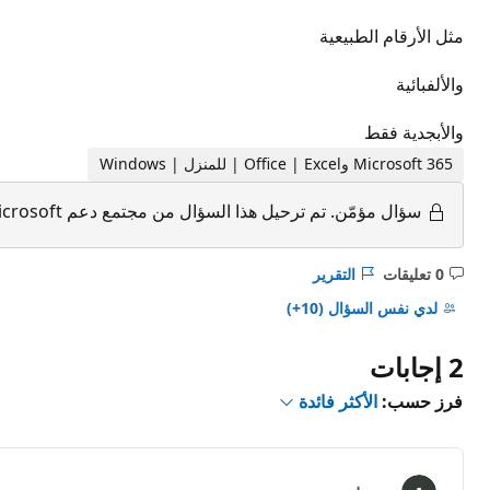
مثل الأرقام الطبيعية
والألفبائية
والأبجدية فقط
Microsoft 365 وOffice | Excel | للمنزل | Windows
سؤال مؤمّن.
تم ترحيل هذا السؤال من مجتمع دعم Microsoft. يمكنك التصويت على إذا ما كان مفيدًا أم لا، ولكن لا يمكنك إضافة تعليقات أو ردود أو متابعة السؤال.
0 تعليقات
التقرير
ليست
هناك
لدي نفس السؤال
(10+)
تعليقات
2 إجابات
فرز حسب:
الأكثر فائدة