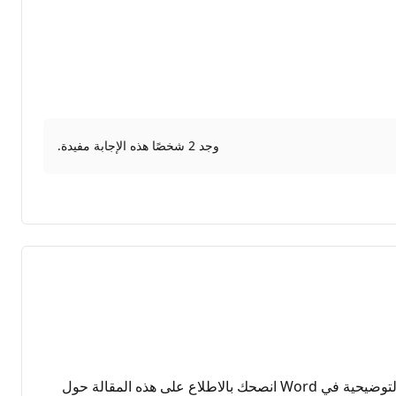
وجد 2 شخصًا هذه الإجابة مفيدة.
فى البدء اود الاعتذار عن التأخر فى الرد عليك, دعنا نعمل معا لمساعدتك للحصلول على خطوات إضافة أرقام الفصول إلى التسميات التوضيحية في Word انصحك بالاطلاع على هذه المقالة حول