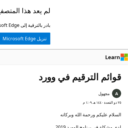
تخطي
لم يعد هذا المتصفح
إلى
المحتوى
بادر بالترقية إلى Microsoft Edge للاستفادة من أحدث الميزات والتحديثات الأمنية والدعم الفني.
الرئيسي
تنزيل Microsoft Edge
Learn
قوائم الترقيم في وورد
مجهول
٢٥ ذو القعدة ١٤٤٠ هـ ١:٠٩ م
السلام عليكم ورحمة الله وبركاته
لدي مشكلة في برنامج الوورد 2019