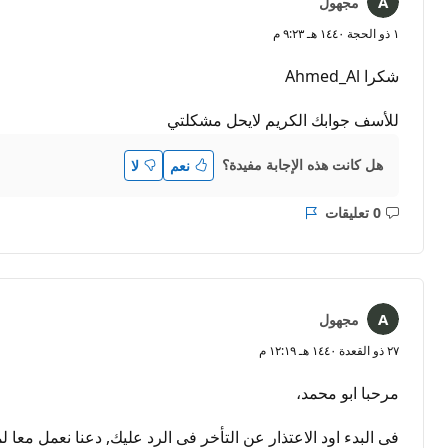
مجهول
١ ذو الحجة ١٤٤٠ هـ ٩:٢٣ م
شكرا Ahmed_Al
للأسف جوابك الكريم لايحل مشكلتي
هل كانت هذه الإجابة مفيدة؟
نعم
لا
0 تعليقات
ليست
التقرير
هناك
تعليقات
مجهول
٢٧ ذو القعدة ١٤٤٠ هـ ١٢:١٩ م
مرحبا ابو محمد،