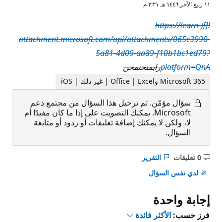
١١ ربيع الآخر ١٤٤٦ هـ ٢:٢١ م
![](https://learn-
attachment.microsoft.com/api/attachments/065c3990-
5a81-4d09-aa89-f10b1bc1ed79?
platform=QnA
رابمنحنمخن
Microsoft 365 وOffice | Excel | غير ذلك | iOS
سؤال مؤمّن.
تم ترحيل هذا السؤال من مجتمع دعم
Microsoft. يمكنك التصويت على إذا ما كان مفيدًا أم
لا، ولكن لا يمكنك إضافة تعليقات أو ردود أو متابعة
السؤال.
0 تعليقات
التقرير
ليست
هناك
لدي نفس السؤال
تعليقات
إجابة واحدة
فرز حسب:
الأكثر فائدة