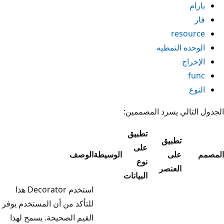
بارام
فار
resource
الوحده النمطيه
الإخراج
func
النوع
الجدول التالي يسرد المصممين:
تطبيق
تطبيق
على
المصمم
على
الوسيطة
‏‏الوصف
نوع
العنصر
البيانات
استخدم Decorator هذا
للتأكد من أن المستخدم يوفر
القيم الصحيحة. يسمح لهذا