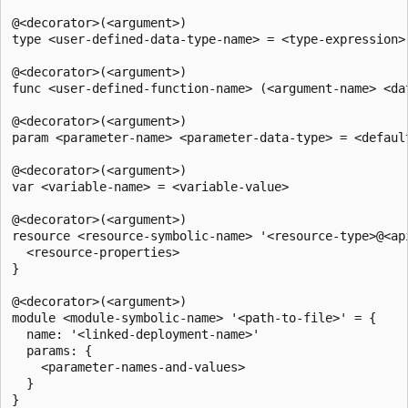
@<decorator>(<argument>)

type <user-defined-data-type-name> = <type-expression>

@<decorator>(<argument>)

func <user-defined-function-name> (<argument-name> <da
@<decorator>(<argument>)

param <parameter-name> <parameter-data-type> = <default
@<decorator>(<argument>)

var <variable-name> = <variable-value>

@<decorator>(<argument>)

resource <resource-symbolic-name> '<resource-type>@<api
  <resource-properties>

}

@<decorator>(<argument>)

module <module-symbolic-name> '<path-to-file>' = {

  name: '<linked-deployment-name>'

  params: {

    <parameter-names-and-values>

  }

}
