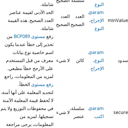
سلسلة
الصحيح
النوع
شاملة.
param
،
الحد الأدنى لقيمة عناصر
العدد
العدد
minValue
الإخراج
،
العدد الصحيح. هذه القيمة
الصحيح
الصحيح
النوع
شاملة.
رفع
مستوى BCP089
من
تحذير إلى خطأ عندما يكون
param
،
اسم خاصية نوع بيانات
سدود
النوع
،
كائن
لا شيء
معرف من قبل المستخدم
الإخراج
على الأرجح خطأ مطبعي.
لمزيد من المعلومات، راجع
رفع مستوى
الخطأ.
لتحديد المعلمة على أنها آمنة.
لا تُحفظ قيمة المعلمة الآمنة
param
،
سلسلة،
في محفوظات التوزيع ولا يتم
secure
لا شيء
اكتب
عنصر
تسجيلها. لمزيد من
المعلومات، يرجى مراجعة