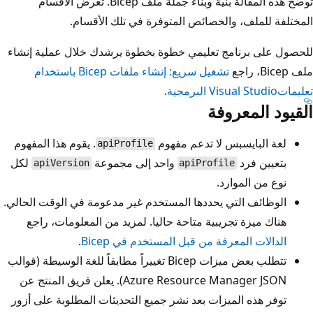
توضح هذه المقالة بنية وبناء جملة ملف Bicep. تعرض الأقسام
المختلفة للملف، والخصائص المتوفرة في تلك الأقسام.
للحصول على برنامج تعليمي خطوة بخطوة يرشدك خلال عملية إنشاء
ملف Bicep، راجع
تشغيل سريع: إنشاء ملفات Bicep باستخدام
تعليماتVisual Studio البرمجية
.
القيود المعروفة
لغة البايسبس لا تدعم مفهوم
. يقوم هذا المفهوم
apiProfile
بتعيين فرد
واحد إلى مجموعة
لكل
apiVersion
apiProfile
نوع من الموارد.
الوظائف التي يحددها المستخدم غير مدعومة في الوقت الحالي.
هناك ميزة تجريبية متاحة حاليا. لمزيد من المعلومات، راجع
الدالات المعرفة من قبل المستخدم في Bicep
.
تتطلب بعض ميزات Bicep تغييراً مطابقاً للغة الوسيطة (قوالب
Azure Resource Manager JSON). يعلن فريق المنتج عن
توفر هذه الميزات بعد نشر جميع التحديثات المطلوبة على أزور