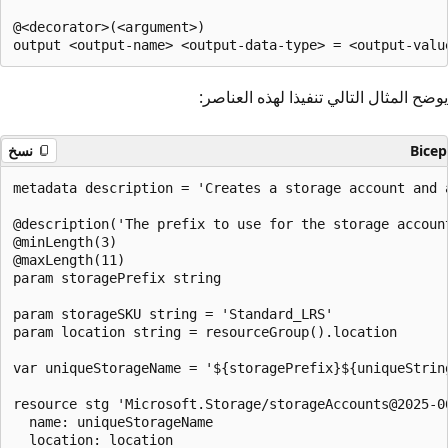
@<decorator>(<argument>)

يوضح المثال التالي تنفيذا لهذه العناصر:
Bicep
نسخ
metadata description = 'Creates a storage account and a
@description('The prefix to use for the storage account
@minLength(3)

@maxLength(11)

param storagePrefix string

param storageSKU string = 'Standard_LRS'

param location string = resourceGroup().location

var uniqueStorageName = '${storagePrefix}${uniqueString
resource stg 'Microsoft.Storage/storageAccounts@2025-06
  name: uniqueStorageName

  location: location
