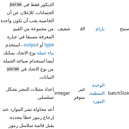
الديكور فقط في
param
الحسابات. للإعلان عن أن
الخاصية يجب أن تكون واحدة
سمح
بارام
all
صفيف
من مجموعة من القيم
المعرفة مسبقا في عبارة
type
أو
output
، استخدم
بناء جملة
نوع الاتحاد. يمكنك
أيضا استخدام صياغة الجملة
من نوع الاتحاد في
param
البيانات.
الوحدة
‏‫غير
إعداد مثيلات للنشر بشكل
batchSize
النمطية
،
integer
متوفر‬
تسلسلي.
المورد
أعد محاولة نشر الموارد عند
إرجاع رموز خطأ محددة.
يقبل قائمة سلاسل رموز