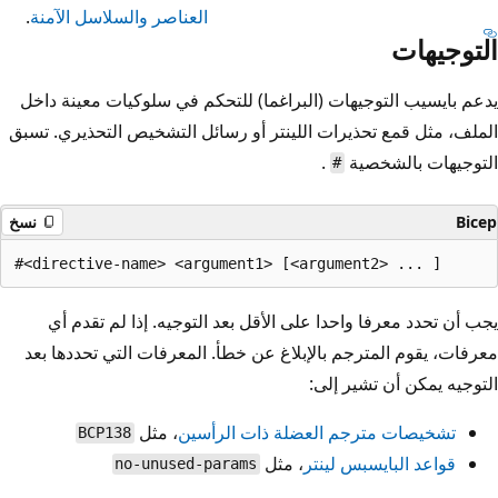
العناصر والسلاسل الآمنة
.
التوجيهات
يدعم بايسيب التوجيهات (البراغما) للتحكم في سلوكيات معينة داخل
الملف، مثل قمع تحذيرات اللينتر أو رسائل التشخيص التحذيري. تسبق
التوجيهات بالشخصية
.
#
Bicep
نسخ
يجب أن تحدد معرفا واحدا على الأقل بعد التوجيه. إذا لم تقدم أي
معرفات، يقوم المترجم بالإبلاغ عن خطأ. المعرفات التي تحددها بعد
التوجيه يمكن أن تشير إلى:
تشخيصات مترجم العضلة ذات الرأسين
، مثل
BCP138
قواعد البايسبس لينتر
، مثل
no-unused-params