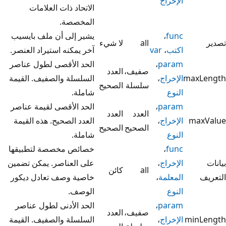
الإخراج
الاتحاد ذات العلامات
المخصصة.
func
،
يشير إلى أن ملف بايسيب
تصدير
all
لا شيء
اكتب
،
var
آخر يمكنه استيراد العنصر.
param
،
الحد الأقصى لطول عناصر
صفيف،
العدد
maxLength
الإخراج
،
السلسلة والصفيف. القيمة
سلسلة
الصحيح
النوع
شاملة.
param
،
الحد الأقصى لقيمة عناصر
العدد
العدد
maxValue
الإخراج
،
العدد الصحيح. هذه القيمة
الصحيح
الصحيح
النوع
شاملة.
func
،
خصائص مخصصة لتطبيقها
بيانات
الإخراج
،
على العناصر. يمكن تضمين
all
كائن
التعريف
المعلمة
،
خاصية وصف تعادل ديكور
النوع
الوصف.
param
،
الحد الأدنى لطول عناصر
صفيف،
العدد
minLength
الإخراج
،
السلسلة والصفيف. القيمة