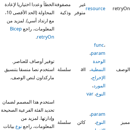
‏‫غير
مصفوفة
الخطأ وعددا اختياريا لإعادة
resource
retryOn
متوفر‬
وذكية
المحاولة (الحد الأقصى 10،
مع ارتداد أسي). لمزيد من
المعلومات، راجع
Bicep
.
retryOn
func
،
،
param
الوحدة
توفير أوصاف للعناصر.
الوصف
النمطية
،
all
سلسلة
استخدم نصا منسقا بتنسيق
الإخراج
،
ماركداون لنص الوصف.
المورد
،
النوع
،
var
استخدم هذا المصمم لضمان
تحديد الفئة الفرعية الصحيحة
،
param
وإدارتها. لمزيد من
مميز
النوع
،
كائن
سلسلة
المعلومات، راجع
نوع
بيانات