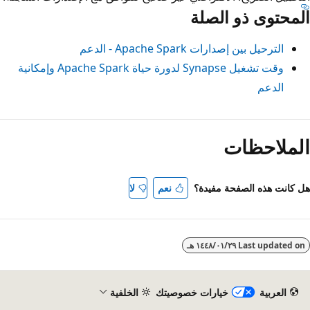
المحتوى ذو الصلة
الترحيل بين إصدارات Apache Spark - الدعم
وقت تشغيل Synapse لدورة حياة Apache Spark وإمكانية
الدعم
ضع
لقراءة
الملاحظات
عطّل
هل كانت هذه الصفحة مفيدة؟
نعم
لا
Last updated on
٢٩‏/٠١‏/١٤٤٨ هـ
العربية
خيارات خصوصيتك
الخلفية