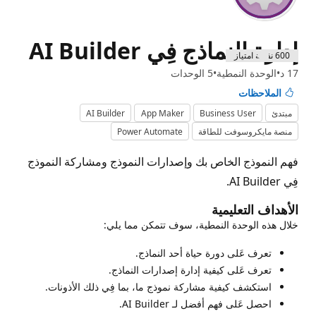
إدارة النماذج فِي AI Builder
600 نقطة امتياز
17 د
الوحدة النمطية
5 الوحدات
الملاحظات
مبتدئ
Business User
App Maker
AI Builder
منصة مايكروسوفت للطاقة
Power Automate
فهم النموذج الخاص بك وإصدارات النموذج ومشاركة النموذج
فِي AI Builder.
الأهداف التعليمية
خلال هذه الوحدة النمطية، سوف تتمكن مما يلي:
تعرف عَلى دورة حياة أحد النماذج.
تعرف عَلى كيفية إدارة إصدارات النماذج.
استكشف كيفية مشاركة نموذج ما، بما فِي ذلك الأذونات.
احصل عَلى فهم أفضل لـ AI Builder.