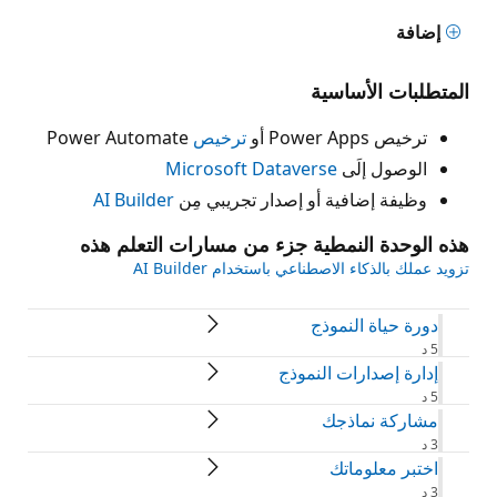
إضافة
المتطلبات الأساسية
ترخيص Power Apps أو
ترخيص
Power Automate
الوصول إلَى
Microsoft Dataverse
وظيفة إضافية أو إصدار تجريبي مِن
AI Builder
هذه الوحدة النمطية جزء من مسارات التعلم هذه
تزويد عملك بالذكاء الاصطناعي باستخدام AI Builder
دورة حياة النموذج
5 د
إدارة إصدارات النموذج
5 د
مشاركة نماذجك
3 د
‏‫اختبر معلوماتك
3 د