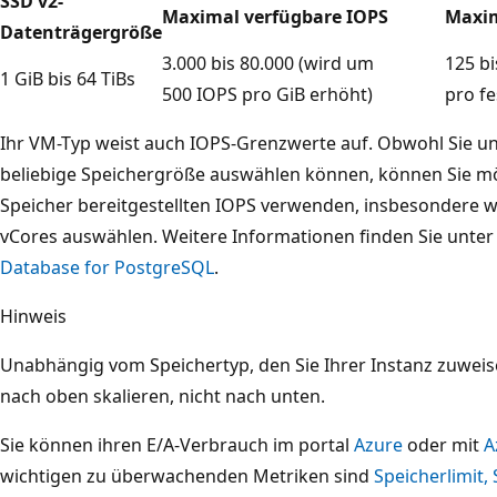
SSD v2-
Maximal verfügbare IOPS
Maxim
Datenträgergröße
3.000 bis 80.000 (wird um
125 bi
1 GiB bis 64 TiBs
500 IOPS pro GiB erhöht)
pro f
Ihr VM-Typ weist auch IOPS-Grenzwerte auf. Obwohl Sie u
beliebige Speichergröße auswählen können, können Sie mö
Speicher bereitgestellten IOPS verwenden, insbesondere w
vCores auswählen. Weitere Informationen finden Sie unte
Database for PostgreSQL
.
Hinweis
Unabhängig vom Speichertyp, den Sie Ihrer Instanz zuweis
nach oben skalieren, nicht nach unten.
Sie können ihren E/A-Verbrauch im portal
Azure
oder mit
A
wichtigen zu überwachenden Metriken sind
Speicherlimit,