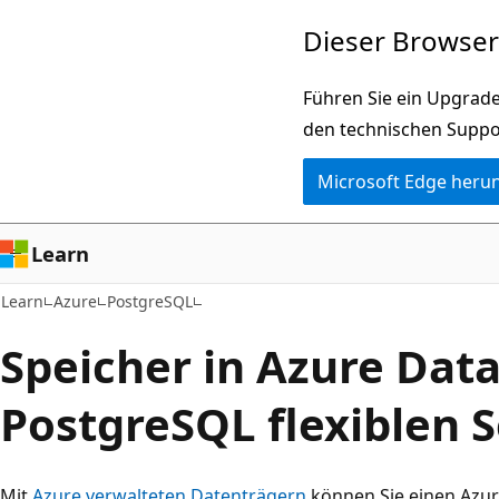
Zu
Dieser Browser 
Hauptinhalt
wechseln
Führen Sie ein Upgrade
den technischen Suppo
Microsoft Edge heru
Learn
Learn
Azure
PostgreSQL
Speicher in Azure Dat
PostgreSQL flexiblen 
Mit
Azure verwalteten Datenträgern
können Sie einen Azu