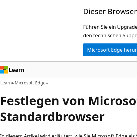
Zu
Dieser Browser 
Hauptinhalt
wechseln
Führen Sie ein Upgrade
den technischen Suppo
Microsoft Edge heru
Learn
Learn
Microsoft Edge
Festlegen von Microsof
Standardbrowser
In diesem Artikel wird erläutert, wie Sie Microsoft Edge 