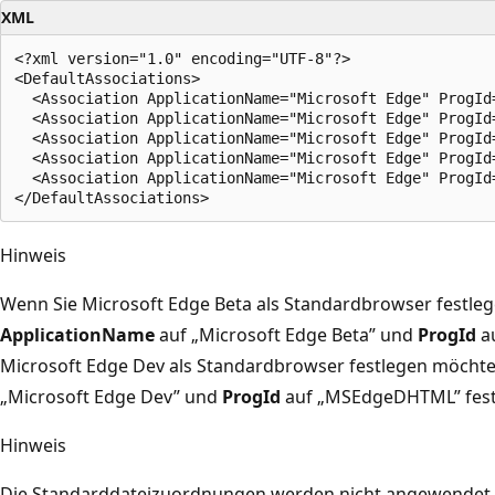
XML
<?xml version="1.0" encoding="UTF-8"?>

<DefaultAssociations> 

  <Association ApplicationName="Microsoft Edge" ProgId=
  <Association ApplicationName="Microsoft Edge" ProgId=
  <Association ApplicationName="Microsoft Edge" ProgId=
  <Association ApplicationName="Microsoft Edge" ProgId
  <Association ApplicationName="Microsoft Edge" ProgId=
Hinweis
Wenn Sie Microsoft Edge Beta als Standardbrowser festleg
ApplicationName
auf „Microsoft Edge Beta” und
ProgId
au
Microsoft Edge Dev als Standardbrowser festlegen möchte
„Microsoft Edge Dev” und
ProgId
auf „MSEdgeDHTML” fest
Hinweis
Die Standarddateizuordnungen werden nicht angewendet, 