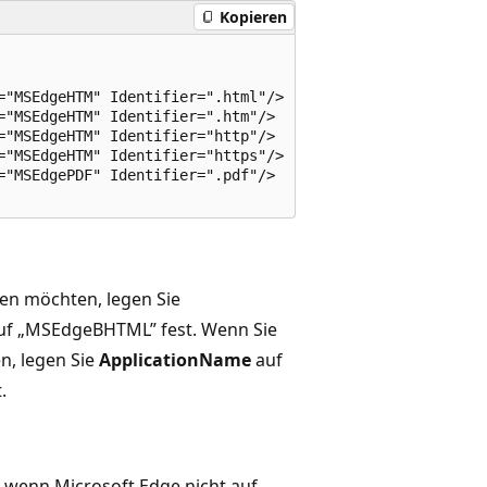
Kopieren
"MSEdgeHTM" Identifier=".html"/>

"MSEdgeHTM" Identifier=".htm"/>

"MSEdgeHTM" Identifier="http"/>

="MSEdgeHTM" Identifier="https"/>  

"MSEdgePDF" Identifier=".pdf"/>

en möchten, legen Sie
f „MSEdgeBHTML” fest. Wenn Sie
n, legen Sie
ApplicationName
auf
.
wenn Microsoft Edge nicht auf