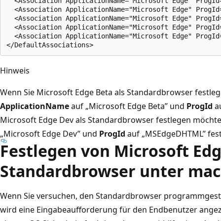
  <Association ApplicationName="Microsoft Edge" ProgId=
  <Association ApplicationName="Microsoft Edge" ProgId=
  <Association ApplicationName="Microsoft Edge" ProgId=
  <Association ApplicationName="Microsoft Edge" ProgId
  <Association ApplicationName="Microsoft Edge" ProgId=
Hinweis
Wenn Sie Microsoft Edge Beta als Standardbrowser festleg
ApplicationName
auf „Microsoft Edge Beta” und
ProgId
au
Microsoft Edge Dev als Standardbrowser festlegen möchte
„Microsoft Edge Dev” und
ProgId
auf „MSEdgeDHTML” fest
Festlegen von Microsoft Edg
Standardbrowser unter ma
Wenn Sie versuchen, den Standardbrowser programmgeste
wird eine Eingabeaufforderung für den Endbenutzer angeze