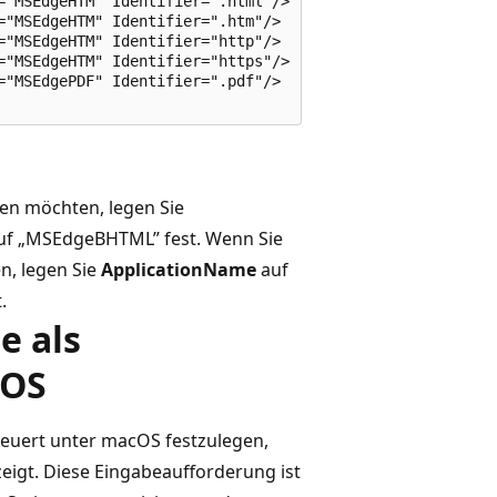
"MSEdgeHTM" Identifier=".html"/>

"MSEdgeHTM" Identifier=".htm"/>

"MSEdgeHTM" Identifier="http"/>

="MSEdgeHTM" Identifier="https"/>  

"MSEdgePDF" Identifier=".pdf"/>

en möchten, legen Sie
f „MSEdgeBHTML” fest. Wenn Sie
n, legen Sie
ApplicationName
auf
.
e als
cOS
uert unter macOS festzulegen,
igt. Diese Eingabeaufforderung ist