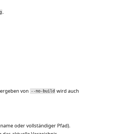
.
g
Übergeben von
wird auch
--no-build
name oder vollständiger Pfad).
das aktuelle Verzeichnis.