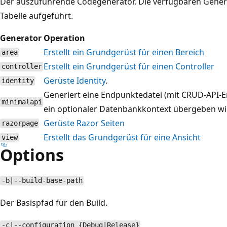
Der auszuführende Codegenerator. Die verfügbaren Genera
Tabelle aufgeführt.
Generator
Operation
Erstellt ein Grundgerüst für einen Bereich
area
Erstellt ein Grundgerüst für einen Controller
controller
Gerüste Identity
.
identity
Generiert eine Endpunktedatei (mit CRUD-API-
minimalapi
ein optionaler Datenbankkontext übergeben wi
Gerüste Razor Seiten
razorpage
Erstellt das Grundgerüst für eine Ansicht
view
Options
-b|--build-base-path
Der Basispfad für den Build.
-c|--configuration {Debug|Release}