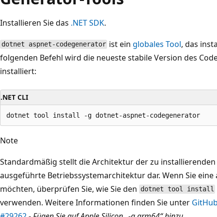
Installieren Sie das
.NET SDK
.
ist ein
globales Tool
, das ins
dotnet aspnet-codegenerator
folgenden Befehl wird die neueste stabile Version des Cod
installiert:
.NET CLI
Note
Standardmäßig stellt die Architektur der zu installierenden
ausgeführte Betriebssystemarchitektur dar. Wenn Sie eine
möchten, überprüfen Sie, wie Sie den
dotnet tool install
verwenden. Weitere Informationen finden Sie unter
GitHub
#29262
-
Fügen Sie auf Apple Silicon „-a arm64“ hinzu
.