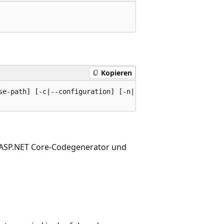
Kopieren
se-path] [-c|--configuration] [-n|--nuget-package-dir] [-
 ASP.NET Core-Codegenerator und