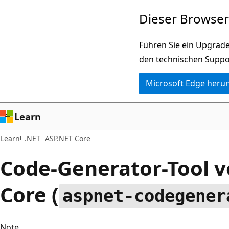
Zu
Dieser Browser 
Hauptinhalt
wechseln
Führen Sie ein Upgrade
den technischen Suppo
Microsoft Edge heru
Learn
Learn
.NET
ASP.NET Core
Code-Generator-Tool 
Core (
aspnet-codegener
Note