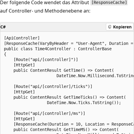
Der folgende Code wendet das Attribut
[ResponseCache]
auf Controller- und Methodenebene an:
C#
Kopieren
[ApiController]

[ResponseCache(VaryByHeader = "User-Agent", Duration = 
public class Time4Controller : ControllerBase

{

    [Route("api/[controller]")]

    [HttpGet]

    public ContentResult GetTime() => Content(

                      DateTime.Now.Millisecond.ToString
    [Route("api/[controller]/ticks")]

    [HttpGet]

    public ContentResult GetTimeTicks() => Content(

                  DateTime.Now.Ticks.ToString());

    [Route("api/[controller]/ms")]

    [HttpGet]

    [ResponseCache(Duration = 10, Location = ResponseC
    public ContentResult GetTimeMS() => Content(
