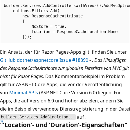
builder.Services.AddControllersWithViews().AddMvcOption
    options.Filters.Add(

        new ResponseCacheAttribute

        {

            NoStore = true, 

            Location = ResponseCacheLocation.None

Ein Ansatz, der für Razor Pages-Apps gilt, finden Sie unter
GitHub dotnet/aspnetcore Issue #18890
- .
Das Hinzufügen
des ResponseCacheAttribute zur globalen Filterliste von MVC gilt
nicht für Razor Pages
. Das Kommentarbeispiel im Problem
gilt für ASP.NET Core Apps, die vor der Veröffentlichung
von
Minimal-APIs
(ASP.NET Core Version 6.0) liegen. Für
Apps, die auf Version 6.0 und höher abzielen, ändern Sie
die im Beispiel verwendete Dienstregistrierung in der Datei
auf
.
builder.Services.AddSingleton...
"‘Location’- und ‘Duration’-Eigenschaften"