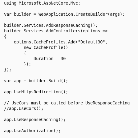
using Microsoft.AspNetCore.Mvc;

var builder = WebApplication.CreateBuilder(args);

builder.Services.AddResponseCaching();

builder.Services.AddControllers(options =>

{

    options.CacheProfiles.Add("Default30",

        new CacheProfile()

        {

            Duration = 30

        });

});

var app = builder.Build();

app.UseHttpsRedirection();

// UseCors must be called before UseResponseCaching

//app.UseCors();

app.UseResponseCaching();

app.UseAuthorization();
