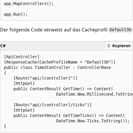
app.MapControllers();

Der folgende Code verweist auf das Cacheprofil
:
Default30
C#
Kopieren
[ApiController]

[ResponseCache(CacheProfileName = "Default30")]

public class Time2Controller : ControllerBase

{

    [Route("api/[controller]")]

    [HttpGet]

    public ContentResult GetTime() => Content(

                      DateTime.Now.Millisecond.ToString
    [Route("api/[controller]/ticks")]

    [HttpGet]

    public ContentResult GetTimeTicks() => Content(

                      DateTime.Now.Ticks.ToString());
