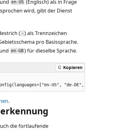
) und
(Englisch) als in Frage
en-US
rochen wird, gibt der Dienst
estrich (
) als Trennzeichen
-
 Gebietsschema pro Basissprache.
und
) für dieselbe Sprache.
en-GB
Kopieren
chen
.
cherkennung
auch die fortlaufende