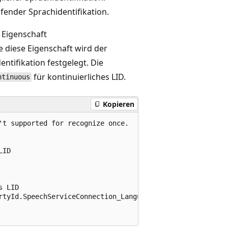
fender Sprachidentifikation.
e Eigenschaft
e diese Eigenschaft wird der
ntifikation festgelegt. Die
für kontinuierliches LID.
ntinuous
Kopieren
t supported for recognize once.

ID

 LID

rtyId.SpeechServiceConnection_LanguageIdMode, value='Cont