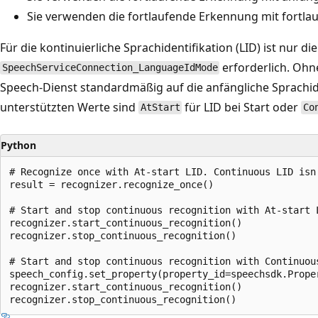
Sie verwenden die fortlaufende Erkennung mit fortlau
Für die kontinuierliche Sprachidentifikation (LID) ist nur di
erforderlich. Ohn
SpeechServiceConnection_LanguageIdMode
Speech-Dienst standardmäßig auf die anfängliche Sprachide
unterstützten Werte sind
für LID bei Start oder
AtStart
Co
Python
# Recognize once with At-start LID. Continuous LID isn'
result = recognizer.recognize_once()

# Start and stop continuous recognition with At-start L
recognizer.start_continuous_recognition()

recognizer.stop_continuous_recognition()

# Start and stop continuous recognition with Continuous
speech_config.set_property(property_id=speechsdk.Prope
recognizer.start_continuous_recognition()
