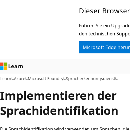
Zu
Dieser Browser 
Hauptinhalt
wechseln
Führen Sie ein Upgrade
den technischen Suppo
Microsoft Edge heru
Learn
Learn
Azure
Microsoft Foundry
Spracherkennungsdienst
Implementieren der
Sprachidentifikation
Die Sprachidentifikation wird verwendet, um Sprachen, di