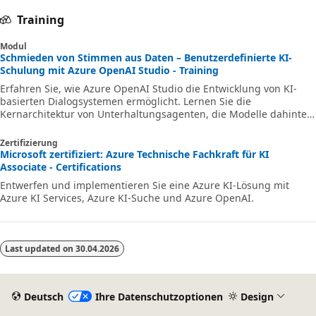
Training
Modul
Schmieden von Stimmen aus Daten – Benutzerdefinierte KI-
Schulung mit Azure OpenAI Studio - Training
Erfahren Sie, wie Azure OpenAI Studio die Entwicklung von KI-
basierten Dialogsystemen ermöglicht. Lernen Sie die
Kernarchitektur von Unterhaltungsagenten, die Modelle dahinter
und erfahren Sie, wie Sie grundlegende Chatinteraktionen
mithilfe von Microsoft-Tools entwerfen.
Zertifizierung
Microsoft zertifiziert: Azure Technische Fachkraft für KI
Associate - Certifications
Entwerfen und implementieren Sie eine Azure KI-Lösung mit
Azure KI Services, Azure KI-Suche und Azure OpenAI.
Last updated on
30.04.2026
Deutsch
Ihre Datenschutzoptionen
Design