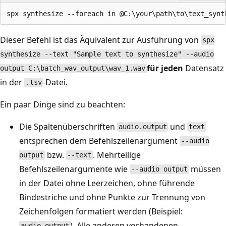
Dieser Befehl ist das Äquivalent zur Ausführung von
spx
synthesize --text "Sample text to synthesize" --audio
für jeden
Datensatz
output C:\batch_wav_output\wav_1.wav
in der
-Datei.
.tsv
Ein paar Dinge sind zu beachten:
Die Spaltenüberschriften
und
audio.output
text
entsprechen dem Befehlszeilenargument
--audio
bzw.
. Mehrteilige
output
--text
Befehlszeilenargumente wie
müssen
--audio output
in der Datei ohne Leerzeichen, ohne führende
Bindestriche und ohne Punkte zur Trennung von
Zeichenfolgen formatiert werden (Beispiel:
). Alle anderen vorhandenen
audio.output