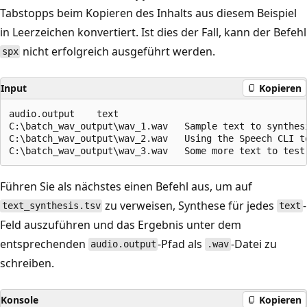
Tabstopps beim Kopieren des Inhalts aus diesem Beispiel
in Leerzeichen konvertiert. Ist dies der Fall, kann der Befehl
nicht erfolgreich ausgeführt werden.
spx
Input
Kopieren
audio.output	text

C:\batch_wav_output\wav_1.wav	Sample text to synthesize.

C:\batch_wav_output\wav_2.wav	Using the Speech CLI to run batch-synthesis.

Führen Sie als nächstes einen Befehl aus, um auf
zu verweisen, Synthese für jedes
-
text_synthesis.tsv
text
Feld auszuführen und das Ergebnis unter dem
entsprechenden
-Pfad als
-Datei zu
audio.output
.wav
schreiben.
Konsole
Kopieren