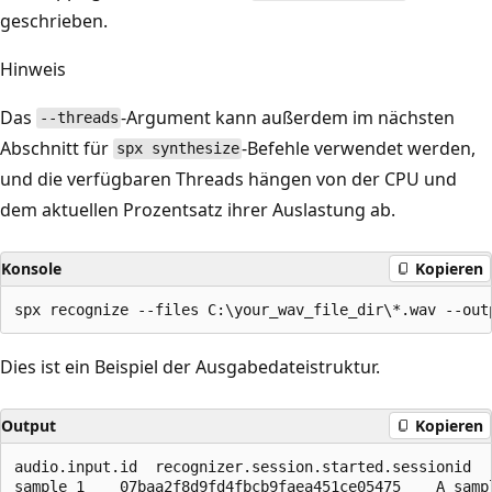
geschrieben.
Hinweis
Das
-Argument kann außerdem im nächsten
--threads
Abschnitt für
-Befehle verwendet werden,
spx synthesize
und die verfügbaren Threads hängen von der CPU und
dem aktuellen Prozentsatz ihrer Auslastung ab.
Konsole
Kopieren
Dies ist ein Beispiel der Ausgabedateistruktur.
Output
Kopieren
audio.input.id	recognizer.session.started.sessionid	recognizer.recognized.result.text

sample_1	07baa2f8d9fd4fbcb9faea451ce05475	A sample wave file.
