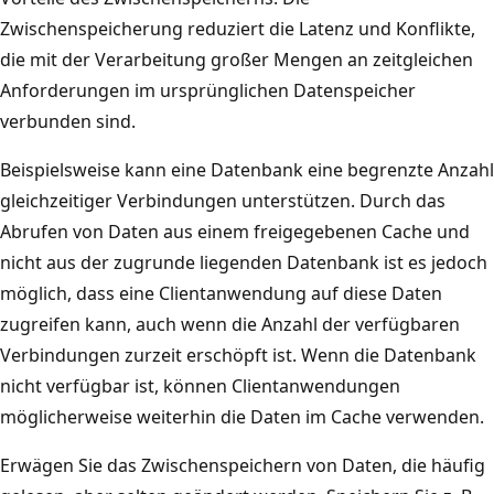
w
a
Zwischenspeicherung reduziert die Latenz und Konflikte,
e
m
die mit der Verarbeitung großer Mengen an zeitgleichen
n
g
Anforderungen im ursprünglichen Datenspeicher
d
e
verbunden sind.
u
n
n
Beispielsweise kann eine Datenbank eine begrenzte Anzahl
u
g
gleichzeitiger Verbindungen unterstützen. Durch das
t
s
Abrufen von Daten aus einem freigegebenen Cache und
z
i
nicht aus der zugrunde liegenden Datenbank ist es jedoch
t
n
möglich, dass eine Clientanwendung auf diese Daten
e
s
zugreifen kann, auch wenn die Anzahl der verfügbaren
r
t
Verbindungen zurzeit erschöpft ist. Wenn die Datenbank
C
a
nicht verfügbar ist, können Clientanwendungen
a
n
möglicherweise weiterhin die Daten im Cache verwenden.
c
z
h
Erwägen Sie das Zwischenspeichern von Daten, die häufig
e
e