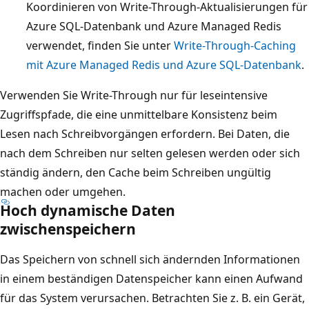
b
Koordinieren von Write-Through-Aktualisierungen für
n
e
Azure SQL-Datenbank und Azure Managed Redis
b
f
verwendet, finden Sie unter
Write-Through-Caching
a
i
mit Azure Managed Redis und Azure SQL-Datenbank
.
n
n
k
Verwenden Sie Write-Through nur für leseintensive
d
,
Zugriffspfade, die eine unmittelbare Konsistenz beim
e
d
Lesen nach Schreibvorgängen erfordern. Bei Daten, die
t
i
nach dem Schreiben nur selten gelesen werden oder sich
s
e
ständig ändern, den Cache beim Schreiben ungültig
i
a
machen oder umgehen.
c
Hoch dynamische Daten
l
h
zwischenspeichern
s
e
Z
i
Das Speichern von schnell sich ändernden Informationen
y
n
in einem beständigen Datenspeicher kann einen Aufwand
l
g
für das System verursachen. Betrachten Sie z. B. ein Gerät,
i