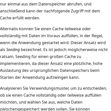
i
nur einmal aus dem Datenspeicher abrufen, und
o
g
anschließend kann der nachfolgende Zugriff mit dem
n
e
Cache erfüllt werden.
s
g
i
Alternativ können Sie einen Cache teilweise oder
e
s
vollständig mit Daten im Voraus auffüllen, in der Regel,
b
t
wenn die Anwendung gestartet wird. Dieser Ansatz wird
e
e
als
Seeding
bezeichnet. Es ist jedoch möglicherweise nicht
n
n
ratsam, Seeding für einen großen Cache zu
e
z
implementieren, da dieser Ansatz eine plötzliche, hohe
n
e
Auslastung des ursprünglichen Datenspeichers beim
S
n
Starten der Anwendung aufzwingen kann.
Q
b
L
Analysieren Sie Verwendungsmuster, um zu entscheiden,
e
-
ob sie einen Cache vollständig oder teilweise auffüllen
i
D
möchten, und wählen Sie aus, welche Daten
m
a
zwischengespeichert werden sollen. Sie können
e