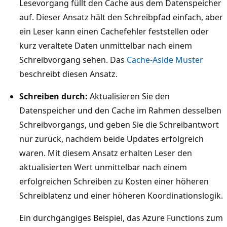
Lesevorgang füllt den Cache aus dem Datenspeicher
l
s
auf. Dieser Ansatz hält den Schreibpfad einfach, aber
t
i
ein Leser kann einen Cachefehler feststellen oder
w
s
kurz veraltete Daten unmittelbar nach einem
i
t
Schreibvorgang sehen. Das
Cache-Aside Muster
r
e
beschreibt diesen Ansatz.
d
i
.
Schreiben durch:
Aktualisieren Sie den
n
O
Datenspeicher und den Cache im Rahmen desselben
e
b
Schreibvorgangs, und geben Sie die Schreibantwort
S
e
nur zurück, nachdem beide Updates erfolgreich
Q
n
waren. Mit diesem Ansatz erhalten Leser den
L
l
aktualisierten Wert unmittelbar nach einem
-
i
erfolgreichen Schreiben zu Kosten einer höheren
D
n
Schreiblatenz und einer höheren Koordinationslogik.
a
k
t
s
Ein durchgängiges Beispiel, das Azure Functions zum
e