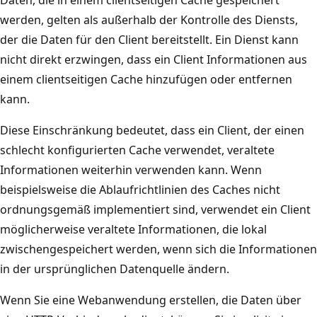
Daten, die in einem clientseitigen Cache gespeichert
h
e
werden, gelten als außerhalb der Kontrolle des Diensts,
g
S
der die Daten für den Client bereitstellt. Ein Dienst kann
r
e
nicht direkt erzwingen, dass ein Client Informationen aus
o
r
einem clientseitigen Cache hinzufügen oder entfernen
ß
v
kann.
e
i
r
Diese Einschränkung bedeutet, dass ein Client, der einen
c
K
schlecht konfigurierten Cache verwendet, veraltete
e
r
Informationen weiterhin verwenden kann. Wenn
“
e
beispielsweise die Ablaufrichtlinien des Caches nicht
,
i
ordnungsgemäß implementiert sind, verwendet ein Client
d
s
möglicherweise veraltete Informationen, die lokal
e
m
zwischengespeichert werden, wenn sich die Informationen
r
i
in der ursprünglichen Datenquelle ändern.
e
t
i
Wenn Sie eine Webanwendung erstellen, die Daten über
d
n