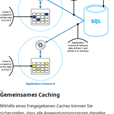
Gemeinsames Caching
D
i
Mithilfe eines freigegebenen Caches können Sie
a
sicherstellen, dass alle Anwendungsinstanzen dieselbe