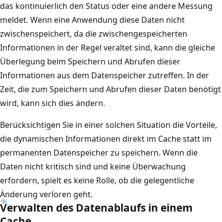
r
das kontinuierlich den Status oder eine andere Messung
n
o
meldet. Wenn eine Anwendung diese Daten nicht
d
ß
zwischenspeichert, da die zwischengespeicherten
e
e
Informationen in der Regel veraltet sind, kann die gleiche
r
r
Überlegung beim Speichern und Abrufen dieser
d
K
Informationen aus dem Datenspeicher zutreffen. In der
a
r
Zeit, die zum Speichern und Abrufen dieser Daten benötigt
r
e
wird, kann sich dies ändern.
g
i
e
Berücksichtigen Sie in einer solchen Situation die Vorteile,
s
s
die dynamischen Informationen direkt im Cache statt im
m
t
permanenten Datenspeicher zu speichern. Wenn die
i
e
Daten nicht kritisch sind und keine Überwachung
t
l
erfordern, spielt es keine Rolle, ob die gelegentliche
d
l
Änderung verloren geht.
e
Verwalten des Datenablaufs in einem
t
r
Cache
w