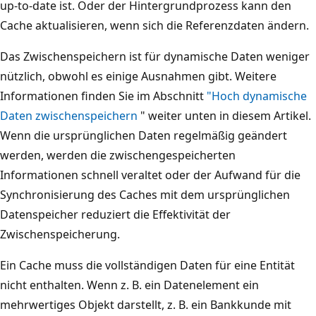
s
up-to-date ist. Oder der Hintergrundprozess kann den
i
i
Cache aktualisieren, wenn sich die Referenzdaten ändern.
n
n
Das Zwischenspeichern ist für dynamische Daten weniger
s
d
nützlich, obwohl es einige Ausnahmen gibt. Weitere
t
.
Informationen finden Sie im Abschnitt
"Hoch dynamische
a
R
Daten zwischenspeichern
" weiter unten in diesem Artikel.
n
e
Wenn die ursprünglichen Daten regelmäßig geändert
z
c
werden, werden die zwischengespeicherten
e
h
Informationen schnell veraltet oder der Aufwand für die
n
t
Synchronisierung des Caches mit dem ursprünglichen
a
s
Datenspeicher reduziert die Effektivität der
u
b
Zwischenspeicherung.
f
e
l
f
Ein Cache muss die vollständigen Daten für eine Entität
ö
i
nicht enthalten. Wenn z. B. ein Datenelement ein
s
n
mehrwertiges Objekt darstellt, z. B. ein Bankkunde mit
t