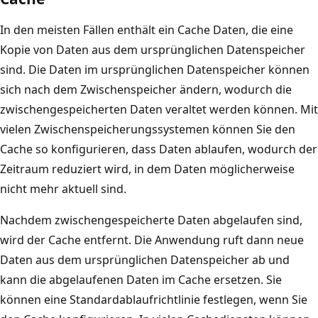
B
i
e
In den meisten Fällen enthält ein Cache Daten, die eine
r
z
Kopie von Daten aus dem ursprünglichen Datenspeicher
d
e
sind. Die Daten im ursprünglichen Datenspeicher können
.
i
sich nach dem Zwischenspeicher ändern, wodurch die
I
c
zwischengespeicherten Daten veraltet werden können. Mit
n
h
vielen Zwischenspeicherungssystemen können Sie den
d
n
Cache so konfigurieren, dass Daten ablaufen, wodurch der
e
u
Zeitraum reduziert wird, in dem Daten möglicherweise
r
n
nicht mehr aktuell sind.
M
g
i
Nachdem zwischengespeicherte Daten abgelaufen sind,
A
t
wird der Cache entfernt. Die Anwendung ruft dann neue
n
t
Daten aus dem ursprünglichen Datenspeicher ab und
w
e
kann die abgelaufenen Daten im Cache ersetzen. Sie
e
b
können eine Standardablaufrichtlinie festlegen, wenn Sie
n
e