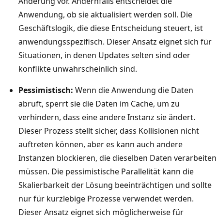
Änderung vor. Andernfalls entscheidet die
I
i
Anwendung, ob sie aktualisiert werden soll. Die
n
n
Geschäftslogik, die diese Entscheidung steuert, ist
d
s
anwendungsspezifisch. Dieser Ansatz eignet sich für
e
a
Situationen, in denen Updates selten sind oder
r
m
konflikte unwahrscheinlich sind.
A
g
n
Pessimistisch:
Wenn die Anwendung die Daten
e
w
abruft, sperrt sie die Daten im Cache, um zu
n
e
verhindern, dass eine andere Instanz sie ändert.
u
n
Dieser Prozess stellt sicher, dass Kollisionen nicht
t
d
auftreten können, aber es kann auch andere
z
u
Instanzen blockieren, die dieselben Daten verarbeiten
t
n
müssen. Die pessimistische Parallelität kann die
e
g
Skalierbarkeit der Lösung beeinträchtigen und sollte
n
s
nur für kurzlebige Prozesse verwendet werden.
C
i
Dieser Ansatz eignet sich möglicherweise für
a