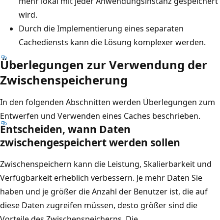
mehr lokal mit jeder Anwendungsinstanz gespeichert
t
g
wird.
e
t
Durch die Implementierung eines separaten
n
,
Cachediensts kann die Lösung komplexer werden.
z
w
i
Überlegungen zur Verwendung der
i
n
Zwischenspeicherung
e
m
e
e
In den folgenden Abschnitten werden Überlegungen zum
i
h
Entwerfen und Verwenden eines Caches beschrieben.
n
r
Entscheiden, wann Daten
g
zwischengespeichert werden sollen
e
e
r
m
Zwischenspeichern kann die Leistung, Skalierbarkeit und
e
e
Verfügbarkeit erheblich verbessern. Je mehr Daten Sie
n
i
haben und je größer die Anzahl der Benutzer ist, die auf
A
n
diese Daten zugreifen müssen, desto größer sind die
n
s
Vorteile des Zwischenspeicherns. Die