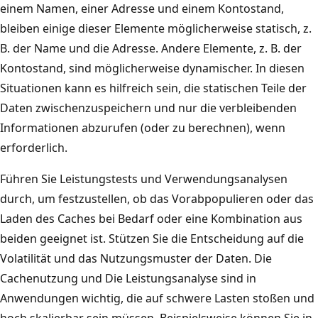
d
einem Namen, einer Adresse und einem Kontostand,
,
e
bleiben einige dieser Elemente möglicherweise statisch, z.
d
t
B. der Name und die Adresse. Andere Elemente, z. B. der
i
s
Kontostand, sind möglicherweise dynamischer. In diesen
e
i
Situationen kann es hilfreich sein, die statischen Teile der
m
c
Daten zwischenzuspeichern und nur die verbleibenden
i
h
Informationen abzurufen (oder zu berechnen), wenn
t
e
erforderlich.
e
i
i
Führen Sie Leistungstests und Verwendungsanalysen
n
n
durch, um festzustellen, ob das Vorabpopulieren oder das
e
e
Laden des Caches bei Bedarf oder eine Kombination aus
S
r
beiden geeignet ist. Stützen Sie die Entscheidung auf die
Q
S
Volatilität und das Nutzungsmuster der Daten. Die
L
Q
Cachenutzung und Die Leistungsanalyse sind in
-
L
Anwendungen wichtig, die auf schwere Lasten stoßen und
D
-