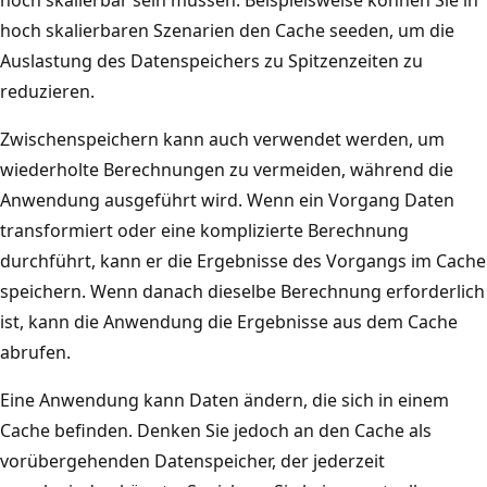
hoch skalierbar sein müssen. Beispielsweise können Sie in
a
D
hoch skalierbaren Szenarien den Cache seeden, um die
t
a
Auslastung des Datenspeichers zu Spitzenzeiten zu
e
t
reduzieren.
n
e
b
Zwischenspeichern kann auch verwendet werden, um
n
a
wiederholte Berechnungen zu vermeiden, während die
b
n
Anwendung ausgeführt wird. Wenn ein Vorgang Daten
a
k
transformiert oder eine komplizierte Berechnung
n
,
durchführt, kann er die Ergebnisse des Vorgangs im Cache
k
d
speichern. Wenn danach dieselbe Berechnung erforderlich
v
i
ist, kann die Anwendung die Ergebnisse aus dem Cache
e
e
abrufen.
r
a
b
Eine Anwendung kann Daten ändern, die sich in einem
l
u
Cache befinden. Denken Sie jedoch an den Cache als
s
n
vorübergehenden Datenspeicher, der jederzeit
Z
d