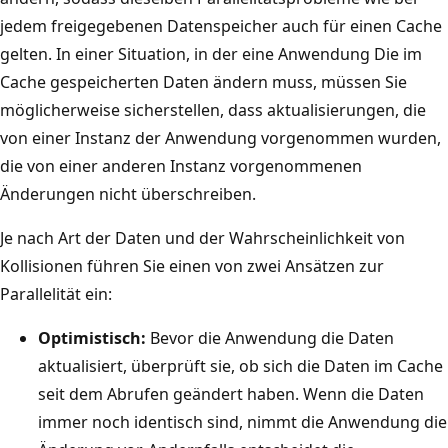
e
t
jedem freigegebenen Datenspeicher auch für einen Cache
n
h
gelten. In einer Situation, in der eine Anwendung Die im
d
ä
Cache gespeicherten Daten ändern muss, müssen Sie
u
l
möglicherweise sicherstellen, dass aktualisierungen, die
n
t
von einer Instanz der Anwendung vorgenommen wurden,
g
,
die von einer anderen Instanz vorgenommenen
s
d
Änderungen nicht überschreiben.
i
i
n
Je nach Art der Daten und der Wahrscheinlichkeit von
e
s
Kollisionen führen Sie einen von zwei Ansätzen zur
d
t
Parallelität ein:
e
a
n
Optimistisch:
Bevor die Anwendung die Daten
n
g
aktualisiert, überprüft sie, ob sich die Daten im Cache
z
e
seit dem Abrufen geändert haben. Wenn die Daten
B
m
immer noch identisch sind, nimmt die Anwendung die
.
e