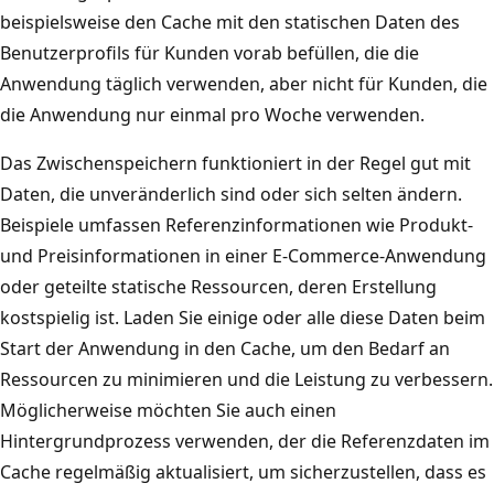
t
beispielsweise den Cache mit den statischen Daten des
h
e
Benutzerprofils für Kunden vorab befüllen, die die
r
n
Anwendung täglich verwenden, aber nicht für Kunden, die
e
b
die Anwendung nur einmal pro Woche verwenden.
r
a
e
n
Das Zwischenspeichern funktioniert in der Regel gut mit
n
k
Daten, die unveränderlich sind oder sich selten ändern.
A
v
Beispiele umfassen Referenzinformationen wie Produkt-
n
e
und Preisinformationen in einer E-Commerce-Anwendung
w
r
oder geteilte statische Ressourcen, deren Erstellung
e
b
kostspielig ist. Laden Sie einige oder alle diese Daten beim
n
u
Start der Anwendung in den Cache, um den Bedarf an
d
n
Ressourcen zu minimieren und die Leistung zu verbessern.
u
d
Möglicherweise möchten Sie auch einen
n
e
Hintergrundprozess verwenden, der die Referenzdaten im
g
n
Cache regelmäßig aktualisiert, um sicherzustellen, dass es
s