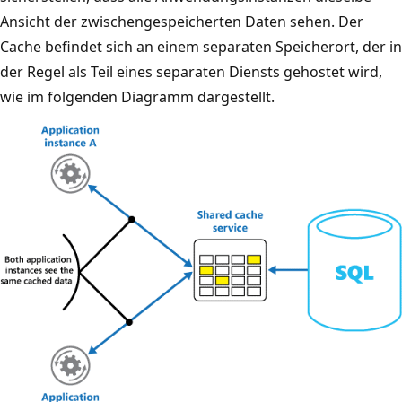
g
Ansicht der zwischengespeicherten Daten sehen. Der
r
Cache befindet sich an einem separaten Speicherort, der in
a
der Regel als Teil eines separaten Diensts gehostet wird,
m
wie im folgenden Diagramm dargestellt.
m
m
i
t
Z
w
i
s
c
h
e
n