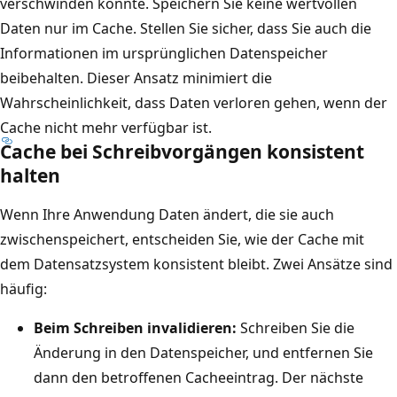
verschwinden könnte. Speichern Sie keine wertvollen
y
e
Daten nur im Cache. Stellen Sie sicher, dass Sie auch die
l
n
Informationen im ursprünglichen Datenspeicher
i
s
beibehalten. Dieser Ansatz minimiert die
n
i
Wahrscheinlichkeit, dass Daten verloren gehen, wenn der
d
n
Cache nicht mehr verfügbar ist.
e
d
Cache bei Schreibvorgängen konsistent
r
.
halten
d
G
a
Wenn Ihre Anwendung Daten ändert, die sie auch
a
r
zwischenspeichert, entscheiden Sie, wie der Cache mit
n
g
dem Datensatzsystem konsistent bleibt. Zwei Ansätze sind
z
e
häufig:
r
s
e
Beim Schreiben invalidieren:
Schreiben Sie die
t
c
Änderung in den Datenspeicher, und entfernen Sie
e
h
dann den betroffenen Cacheeintrag. Der nächste
l
t