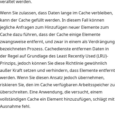
veraltet werden.
d
t
u
Wenn Sie zulassen, dass Daten lange im Cache verbleiben,
e
n
kann der Cache gefüllt werden. In diesem Fall können
n
t
jegliche Anfragen zum Hinzufügen neuer Elemente zum
m
e
Cache dazu führen, dass der Cache einige Elemente
i
n
zwangsweise entfernt, und zwar in einem als Verdrängung
t
l
bezeichneten Prozess. Cachedienste entfernen Daten in
d
i
der Regel auf Grundlage des Least Recently Used (LRU)-
e
n
Prinzips, jedoch können Sie diese Richtlinie gewöhnlich
r
k
außer Kraft setzen und verhindern, dass Elemente entfernt
B
s
werden. Wenn Sie diesen Ansatz jedoch übernehmen,
e
b
riskieren Sie, den im Cache verfügbaren Arbeitsspeicher zu
s
e
überschreiten. Eine Anwendung, die versucht, einem
c
f
vollständigen Cache ein Element hinzuzufügen, schlägt mit
h
i
Ausnahme fehl.
r
n
i