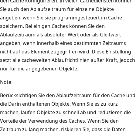
den Cache konfigurieren. In vielen Cachediensten können
d
f
Sie auch den Ablaufzeitraum für einzelne Objekte
u
i
angeben, wenn Sie sie programmgesteuert im Cache
n
n
speichern. Bei einigen Caches können Sie den
g
d
Ablaufzeitraum als absoluter Wert oder als Gleitwert
s
e
angeben, wenn innerhalb eines bestimmten Zeitraums
i
t
nicht auf das Element zugegriffen wird. Diese Einstellung
n
s
setzt alle cacheweiten Ablaufrichtlinien außer Kraft, jedoch
s
i
nur für die angegebenen Objekte.
t
c
a
Note
h
n
e
Berücksichtigen Sie den Ablaufzeitraum für den Cache und
z
i
die Darin enthaltenen Objekte. Wenn Sie es zu kurz
A
n
machen, laufen Objekte zu schnell ab und reduzieren die
,
K
Vorteile der Verwendung des Caches. Wenn Sie den
u
a
Zeitraum zu lang machen, riskieren Sie, dass die Daten
n
s