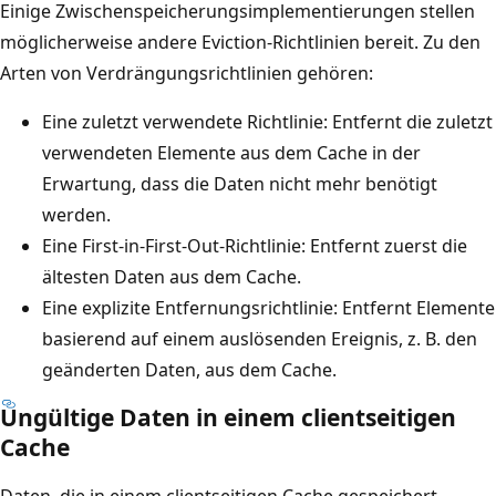
d
Einige Zwischenspeicherungsimplementierungen stellen
f
e
möglicherweise andere Eviction-Richtlinien bereit. Zu den
t
t
Arten von Verdrängungsrichtlinien gehören:
u
s
n
Eine zuletzt verwendete Richtlinie: Entfernt die zuletzt
i
g
verwendeten Elemente aus dem Cache in der
c
„
Erwartung, dass die Daten nicht mehr benötigt
h
S
werden.
e
h
Eine First-in-First-Out-Richtlinie: Entfernt zuerst die
i
a
ältesten Daten aus dem Cache.
n
r
Eine explizite Entfernungsrichtlinie: Entfernt Elemente
ä
e
basierend auf einem auslösenden Ereignis, z. B. den
h
d
geänderten Daten, aus dem Cache.
n
C
l
Ungültige Daten in einem clientseitigen
a
i
Cache
c
c
h