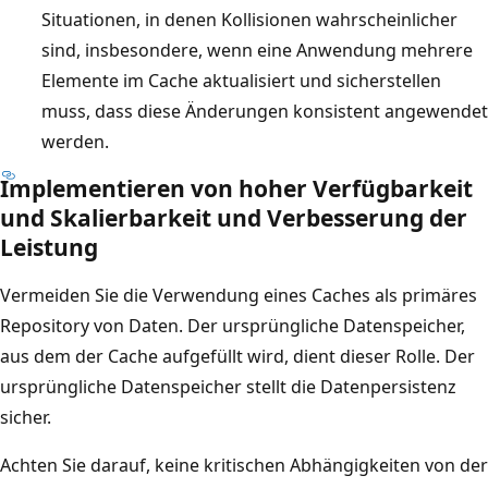
n
Situationen, in denen Kollisionen wahrscheinlicher
c
s
sind, insbesondere, wenn eine Anwendung mehrere
h
t
Elemente im Cache aktualisiert und sicherstellen
e
a
muss, dass diese Änderungen konsistent angewendet
d
n
werden.
a
z
r
Implementieren von hoher Verfügbarkeit
A
s
und Skalierbarkeit und Verbesserung der
b
t
Leistung
e
e
f
Vermeiden Sie die Verwendung eines Caches als primäres
l
i
Repository von Daten. Der ursprüngliche Datenspeicher,
l
n
aus dem der Cache aufgefüllt wird, dient dieser Rolle. Der
t
d
ursprüngliche Datenspeicher stellt die Datenpersistenz
.
e
sicher.
G
t
a
Achten Sie darauf, keine kritischen Abhängigkeiten von der
s
n