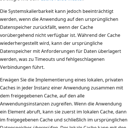
b
c
o
Die Systemskalierbarkeit kann jedoch beeinträchtigt
h
l
werden, wenn die Anwendung auf den ursprünglichen
e
,
Datenspeicher zurückfällt, wenn der Cache
i
d
vorübergehend nicht verfügbar ist. Während der Cache
n
a
wiederhergestellt wird, kann der ursprüngliche
Z
s
Datenspeicher mit Anforderungen für Daten überlagert
a
d
werden, was zu Timeouts und fehlgeschlagenen
h
e
Verbindungen führt.
n
n
r
Erwägen Sie die Implementierung eines lokalen, privaten
A
a
Caches in jeder Instanz einer Anwendung zusammen mit
n
d
dem freigegebenen Cache, auf den alle
w
s
Anwendungsinstanzen zugreifen. Wenn die Anwendung
e
y
ein Element abruft, kann sie zuerst im lokalen Cache, dann
n
m
im freigegebenen Cache und schließlich im ursprünglichen
d
b
Datenspeicher überprüfen. Der lokale Cache kann mit den