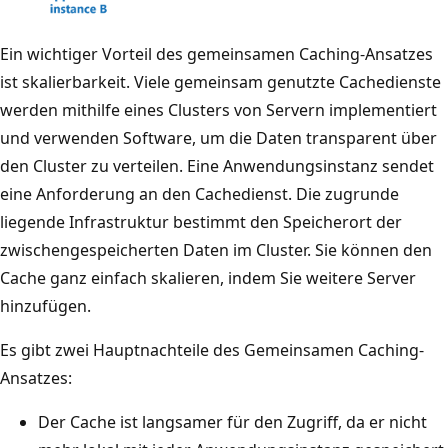
s
p
D
Ein wichtiger Vorteil des gemeinsamen Caching-Ansatzes
e
i
ist skalierbarkeit. Viele gemeinsam genutzte Cachedienste
i
a
werden mithilfe eines Clusters von Servern implementiert
c
g
und verwenden Software, um die Daten transparent über
h
r
den Cluster zu verteilen. Eine Anwendungsinstanz sendet
e
a
eine Anforderung an den Cachedienst. Die zugrunde
r
m
liegende Infrastruktur bestimmt den Speicherort der
i
m
zwischengespeicherten Daten im Cluster. Sie können den
n
,
Cache ganz einfach skalieren, indem Sie weitere Server
k
d
hinzufügen.
o
a
n
Es gibt zwei Hauptnachteile des Gemeinsamen Caching-
s
s
Ansatzes:
z
i
e
Der Cache ist langsamer für den Zugriff, da er nicht
s
i