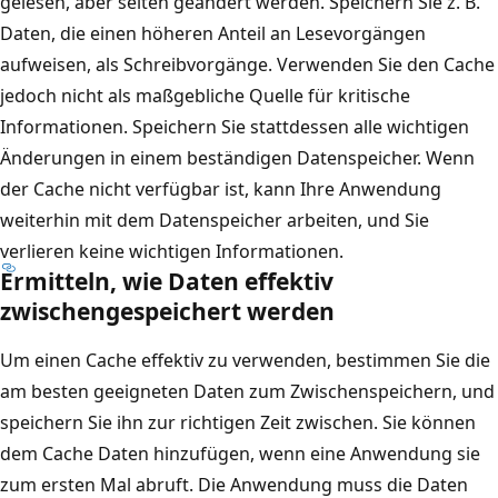
gelesen, aber selten geändert werden. Speichern Sie z. B.
n
-
Daten, die einen höheren Anteil an Lesevorgängen
,
D
aufweisen, als Schreibvorgänge. Verwenden Sie den Cache
d
i
jedoch nicht als maßgebliche Quelle für kritische
i
e
Informationen. Speichern Sie stattdessen alle wichtigen
e
n
Änderungen in einem beständigen Datenspeicher. Wenn
m
s
der Cache nicht verfügbar ist, kann Ihre Anwendung
i
t
weiterhin mit dem Datenspeicher arbeiten, und Sie
t
C
verlieren keine wichtigen Informationen.
e
a
Ermitteln, wie Daten effektiv
i
c
zwischengespeichert werden
n
h
e
Um einen Cache effektiv zu verwenden, bestimmen Sie die
e
r
am besten geeigneten Daten zum Zwischenspeichern, und
-
f
speichern Sie ihn zur richtigen Zeit zwischen. Sie können
I
r
dem Cache Daten hinzufügen, wenn eine Anwendung sie
n
e
zum ersten Mal abruft. Die Anwendung muss die Daten
k