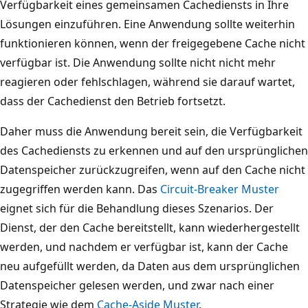
Verfügbarkeit eines gemeinsamen Cachediensts in Ihre
i
z
Lösungen einzuführen. Eine Anwendung sollte weiterhin
c
l
funktionieren können, wenn der freigegebene Cache nicht
h
i
verfügbar ist. Die Anwendung sollte nicht nicht mehr
e
n
reagieren oder fehlschlagen, während sie darauf wartet,
i
k
dass der Cachedienst den Betrieb fortsetzt.
n
s
Z
Daher muss die Anwendung bereit sein, die Verfügbarkeit
b
a
des Cachediensts zu erkennen und auf den ursprünglichen
e
h
Datenspeicher zurückzugreifen, wenn auf den Cache nicht
f
n
zugegriffen werden kann. Das
Circuit-Breaker Muster
i
r
eignet sich für die Behandlung dieses Szenarios. Der
n
a
Dienst, der den Cache bereitstellt, kann wiederhergestellt
d
d
werden, und nachdem er verfügbar ist, kann der Cache
e
s
neu aufgefüllt werden, da Daten aus dem ursprünglichen
t
y
Datenspeicher gelesen werden, und zwar nach einer
s
m
Strategie wie dem
Cache-Aside Muster
.
i