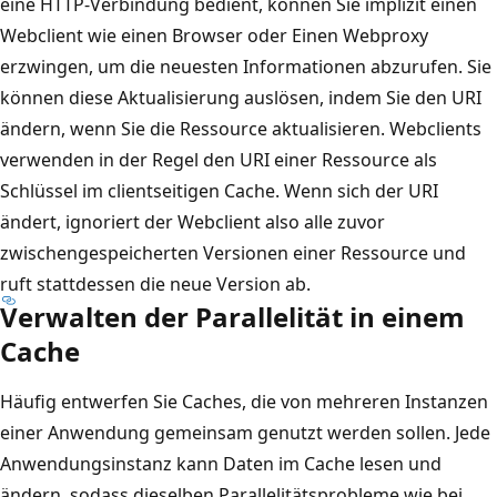
eine HTTP-Verbindung bedient, können Sie implizit einen
e
e
Webclient wie einen Browser oder Einen Webproxy
r
G
erzwingen, um die neuesten Informationen abzurufen. Sie
B
i
können diese Aktualisierung auslösen, indem Sie den URI
e
t
ändern, wenn Sie die Ressource aktualisieren. Webclients
z
t
verwenden in der Regel den URI einer Ressource als
e
e
Schlüssel im clientseitigen Cache. Wenn sich der URI
i
r
ändert, ignoriert der Webclient also alle zuvor
c
t
zwischengespeicherten Versionen einer Ressource und
h
a
ruft stattdessen die neue Version ab.
n
b
Verwalten der Parallelität in einem
u
e
Cache
n
l
g
l
Häufig entwerfen Sie Caches, die von mehreren Instanzen
A
e
einer Anwendung gemeinsam genutzt werden sollen. Jede
n
e
Anwendungsinstanz kann Daten im Cache lesen und
w
n
ändern, sodass dieselben Parallelitätsprobleme wie bei