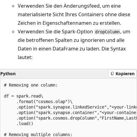
Verwenden Sie den Änderungsfeed, um eine
materialisierte Sicht Ihres Containers ohne diese
Zeichen in Eigenschaftennamen zu erstellen.
Verwenden Sie die Spark-Option
, um
dropColumn
die betroffenen Spalten zu ignorieren und alle
Daten in einen DataFrame zu laden. Die Syntax
lautet:
Python
Kopieren
# Removing one column:

df = spark.read\

     .format("cosmos.olap")\

     .option("spark.synapse.linkedService","<your-linke
     .option("spark.synapse.container","<your-container
     .option("spark.cosmos.dropColumn","FirstName,LastN
     .load()

# Removing multiple columns:
