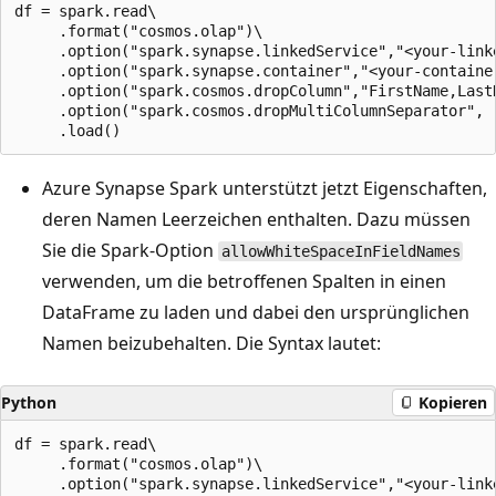
df = spark.read\

     .format("cosmos.olap")\

     .option("spark.synapse.linkedService","<your-linke
     .option("spark.synapse.container","<your-container
     .option("spark.cosmos.dropColumn","FirstName,LastN
     .option("spark.cosmos.dropMultiColumnSeparator", "
Azure Synapse Spark unterstützt jetzt Eigenschaften,
deren Namen Leerzeichen enthalten. Dazu müssen
Sie die Spark-Option
allowWhiteSpaceInFieldNames
verwenden, um die betroffenen Spalten in einen
DataFrame zu laden und dabei den ursprünglichen
Namen beizubehalten. Die Syntax lautet:
Python
Kopieren
df = spark.read\

     .format("cosmos.olap")\

     .option("spark.synapse.linkedService","<your-linke