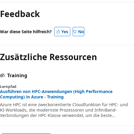
Feedback
War diese Seite hilfreich?
Yes
No
Zusätzliche Ressourcen
Training
Lernpfad
Ausführen von HPC-Anwendungen (High Performance
Computing) in Azure - Training
Azure HPC ist eine zweckorientierte Cloudfunktion für HPC- und
KI-Workloads, die modernste Prozessoren und InfiniBand-
Verbindungen der HPC-Klasse verwendet, um die beste
Anwendungsleistung, Skalierbarkeit und den besten Nutzen zu
erzielen. Mit Azure HPC können Benutzer Innovationen,
Produktivität und geschäftliche Agilität mithilfe einer