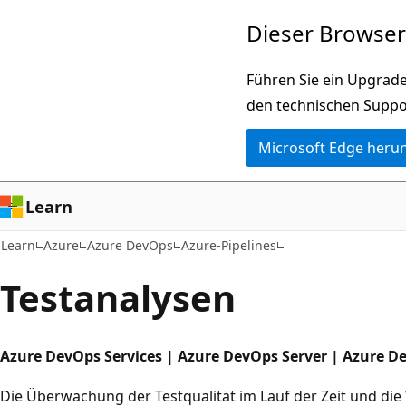
Zu
Dieser Browser 
Hauptinhalt
wechseln
Führen Sie ein Upgrade
den technischen Suppo
Microsoft Edge heru
Learn
Learn
Azure
Azure DevOps
Azure-Pipelines
Testanalysen
Azure DevOps Services | Azure DevOps Server | Azure D
Die Überwachung der Testqualität im Lauf der Zeit und die 