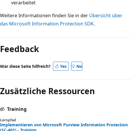
verarbeitet
Weitere Informationen finden Sie in der
Übersicht über
das Microsoft Information Protection SDK
.
Lesemodus
deaktiviert
Feedback
War diese Seite hilfreich?
Yes
No
Zusätzliche Ressourcen
Training
Lernpfad
Implementieren von Microsoft Purview Information Protection
(SC-401) - Training