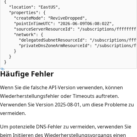
{

  "location": "EastUS",

  "properties": {

    "createMode": "ReviveDropped",

    "pointInTimeUTC": "2026-06-09T06:08:02Z",

    "sourceServerResourceId": "/subscriptions/ffffffff
    "network": {

      "delegatedSubnetResourceId": "/subscriptions/fff
      "privateDnsZoneArmResourceId": "/subscriptions/f
    }

  }

Häufige Fehler
Wenn Sie die falsche API-Version verwenden, können
Wiederherstellungsfehler oder Timeouts auftreten.
Verwenden Sie Version 2025-08-01, um diese Probleme zu
vermeiden.
Um potenzielle DNS-Fehler zu vermeiden, verwenden Sie
beim Initiieren des Wiederherstellungsvorgangs einen