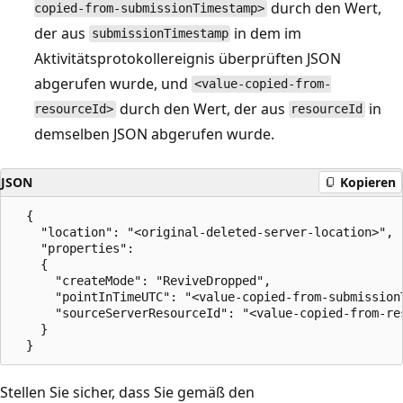
durch den Wert,
copied-from-submissionTimestamp>
der aus
in dem im
submissionTimestamp
Aktivitätsprotokollereignis überprüften JSON
abgerufen wurde, und
<value-copied-from-
durch den Wert, der aus
in
resourceId>
resourceId
demselben JSON abgerufen wurde.
JSON
Kopieren
  {

    "location": "<original-deleted-server-location>",

    "properties":

    {

      "createMode": "ReviveDropped",

      "pointInTimeUTC": "<value-copied-from-submissionT
      "sourceServerResourceId": "<value-copied-from-res
    }

Stellen Sie sicher, dass Sie gemäß den