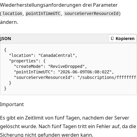
Wiederherstellungsanforderungen drei Parameter
(
,
,
)
location
pointInTimeUTC
sourceServerResourceId
ändern.
JSON
Kopieren
{

  "location": "CanadaCentral",

  "properties": {

    "createMode": "ReviveDropped",

    "pointInTimeUTC": "2026-06-09T06:08:02Z",

    "sourceServerResourceId": "/subscriptions/ffffffff
  }

Important
Es gibt ein Zeitlimit von fünf Tagen, nachdem der Server
gelöscht wurde. Nach fünf Tagen tritt ein Fehler auf, da die
Sicherung nicht gefunden werden kann.